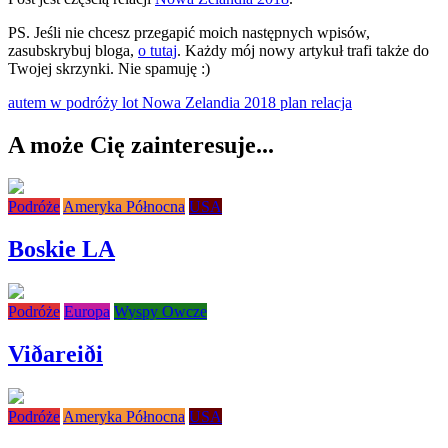
PS. Jeśli nie chcesz przegapić moich następnych wpisów,
zasubskrybuj bloga,
o tutaj
. Każdy mój nowy artykuł trafi także do
Twojej skrzynki. Nie spamuję :)
autem w podróży
lot
Nowa Zelandia 2018
plan
relacja
A może Cię zainteresuje...
Podróże
Ameryka Północna
USA
Boskie LA
Podróże
Europa
Wyspy Owcze
Viðareiði
Podróże
Ameryka Północna
USA