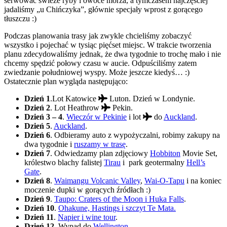
serwować świeże ryby i owoce morza, a tymczasem najczęściej
jadaliśmy „u Chińczyka”, głównie specjały wprost z gorącego
tłuszczu :)
Podczas planowania trasy jak zwykle chcieliśmy zobaczyć
wszystko i pojechać w tysiąc pięćset miejsc. W trakcie tworzenia
planu zdecydowaliśmy jednak, że dwa tygodnie to trochę mało i nie
chcemy spędzić połowy czasu w aucie. Odpuściliśmy zatem
zwiedzanie południowej wyspy. Może jeszcze kiedyś… :)
Ostatecznie plan wygląda następująco:
Dzień 1
.Lot Katowice
Luton. Dzień w Londynie.
Dzień 2
. Lot Heathrow
Pekin.
Dzień 3 – 4
.
Wieczór w Pekinie
i lot
do
Auckland
.
Dzień 5
.
Auckland
.
Dzień 6
. Odbieramy auto z wypożyczalni, robimy zakupy na
dwa tygodnie i
ruszamy w trasę
.
Dzień 7
. Odwiedzamy plan zdjęciowy
Hobbiton
Movie Set,
królestwo blachy falistej
Tirau
i park geotermalny
Hell’s
Gate
.
Dzień 8
.
Waimangu Volcanic Valley
,
Wai-O-Tapu
i na koniec
moczenie dupki w gorących źródłach :)
Dzień 9
.
Taupo: Craters of the Moon i Huka Falls
.
Dzień 10
.
Ohakune, Hastings i szczyt Te Mata.
Dzień 11
.
Napier i wine tour
.
Dzień 12
. Wypad do
Wellington
.