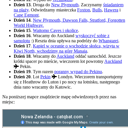
Dzień 13
. Droga do
New Plymouth
. Zaczynamy
śniadaniem
na plaży
. Odwiedzamy miasteczka
Foxton
,
Bulls
,
Hawera
i
Cape Egmont
.
Dzień 14
.
New Plymouth, Dawson Falls, Stratford, Forgotten
World Highway.
Dzień 15
.
Waitomo Caves i okolice
.
Dzień 16
. Wracamy do Auckland
wyskoczyć sobie z
samolotu
:) Reszta dnia upływa na podróży do
Whangarei
.
Dzień 17
.
Kąpiel w oceanie o wschodzie słońca, wizyta w
Kiwi North, wchodzimy na górę Manaia
.
Dzień 18
. Wracamy do
Auckland
oddać samochód. Jeszcze
krótki spacer po mieście, wieczorem lot powrotny
Auckland
Pekin.
Dzień 19
. Tym razem
poranny wypad do Pekinu
.
Dzień 20
. Lot
Pekin
Londyn. Wieczorem transportujemy
się z Heathrow do Luton i po nocy na lotnisku, następnego
dnia rano wracamy do Katowic.
Na poniższej mapce znajdziecie mapę odwiedzonych przez nas
miejsc: