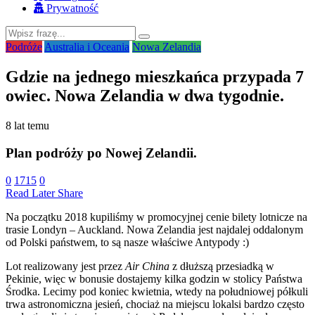
Prywatność
Podróże
Australia i Oceania
Nowa Zelandia
Gdzie na jednego mieszkańca przypada 7
owiec. Nowa Zelandia w dwa tygodnie.
8 lat temu
Plan podróży po Nowej Zelandii.
0
1715
0
Read Later
Share
Na początku 2018 kupiliśmy w promocyjnej cenie bilety lotnicze na
trasie Londyn – Auckland. Nowa Zelandia jest najdalej oddalonym
od Polski państwem, to są nasze właściwe Antypody :)
Lot realizowany jest przez
Air China
z dłuższą przesiadką w
Pekinie, więc w bonusie dostajemy kilka godzin w stolicy Państwa
Środka. Lecimy pod koniec kwietnia, wtedy na południowej półkuli
trwa astronomiczna jesień, chociaż na miejscu lokalsi bardzo często