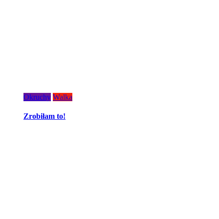
Okruchy
Walka
Zrobiłam to!