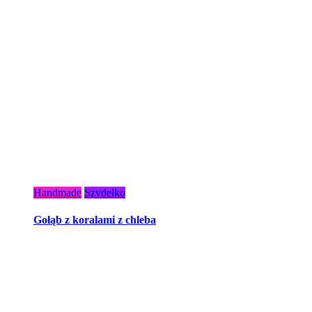
Handmade
Szydełko
Gołąb z koralami z chleba