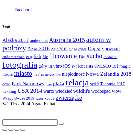
Facebook
Tagi
autem w
Australia 2015
Alaska 2017
amigurumi
podróży
Azja 2016
Daj się poznać
Azja 2019
ciąża
cytat
filcowanie na sucho
english
endometrioza
filc
foodporn
fotografia
lot
kot
góry
in vitro
iOS
magic
ivf
lista UNESCO
miasto
Nowa Zelandia 2018
hours
niepłodność
n97
na gorący klej
relacja
Park Narodowy
plaża
swift
Tanzania 2017
ocean
plan
USA 2014
wildlife
warto wiedzieć
wodospad
wow
trekking
zwierzątko
Wyspy Owcze 2019
wzór
xcode
© 2016 - 2024 Agata Kubat