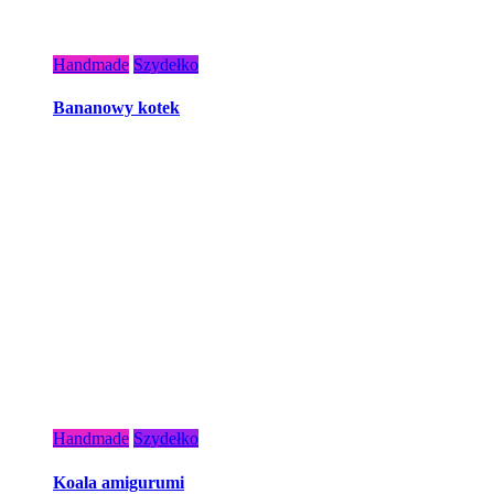
Handmade
Szydełko
Bananowy kotek
Handmade
Szydełko
Koala amigurumi