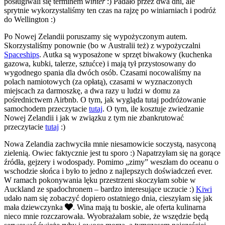
posługiwali się terminem
winter
:) Padało przez dwa dni, ale
sprytnie wykorzystaliśmy ten czas na rajzę po winiarniach i podróż
do Wellington :)
Po Nowej Zelandii poruszamy się wypożyczonym autem.
Skorzystaliśmy ponownie (bo w Australii też) z wypożyczalni
Spaceships
. Autka są wyposażone w sprzęt biwakowy (kuchenka
gazowa, kubki, talerze, sztućce) i mają tył przystosowany do
wygodnego spania dla dwóch osób. Czasami nocowaliśmy na
polach namiotowych (za opłatą), czasami w wyznaczonych
miejscach za darmoszkę, a dwa razy u ludzi w domu za
pośrednictwem Airbnb. O tym, jak wygląda tutaj podróżowanie
samochodem przeczytacie
tutaj
. O tym, ile kosztuje zwiedzanie
Nowej Zelandii i jak w związku z tym nie zbankrutować
przeczytacie
tutaj
:)
Nowa Zelandia zachwyciła mnie niesamowicie soczystą, nasyconą
zielenią. Owiec faktycznie jest tu sporo :) Napatrzyłam się na gorące
źródła, gejzery i wodospady. Pomimo „zimy” weszłam do oceanu o
wschodzie słońca i było to jedno z najlepszych doświadczeń ever.
W ramach pokonywania lęku przestrzeni skoczyłam sobie w
Auckland ze spadochronem – bardzo interesujące uczucie :)
Kiwi
udało nam się zobaczyć dopiero ostatniego dnia, cieszyłam się jak
mała dziewczynka
. Wina mają tu boskie, ale oferta kulinarna
nieco mnie rozczarowała. Wyobrażałam sobie, że wszędzie będą