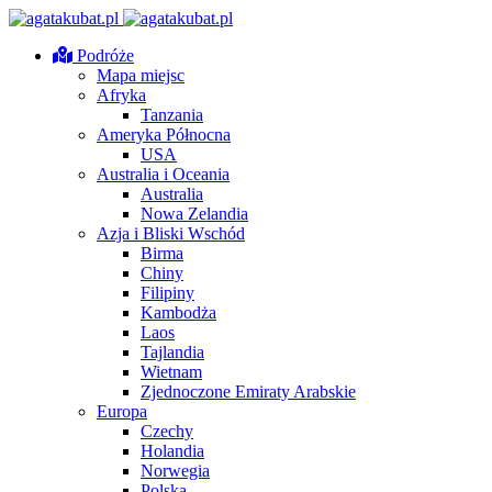
Podróże
Mapa miejsc
Afryka
Tanzania
Ameryka Północna
USA
Australia i Oceania
Australia
Nowa Zelandia
Azja i Bliski Wschód
Birma
Chiny
Filipiny
Kambodża
Laos
Tajlandia
Wietnam
Zjednoczone Emiraty Arabskie
Europa
Czechy
Holandia
Norwegia
Polska