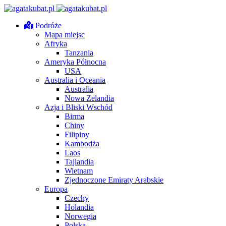
Podróże
Mapa miejsc
Afryka
Tanzania
Ameryka Północna
USA
Australia i Oceania
Australia
Nowa Zelandia
Azja i Bliski Wschód
Birma
Chiny
Filipiny
Kambodża
Laos
Tajlandia
Wietnam
Zjednoczone Emiraty Arabskie
Europa
Czechy
Holandia
Norwegia
Polska