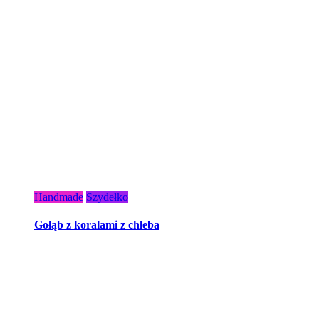
Handmade
Szydełko
Gołąb z koralami z chleba