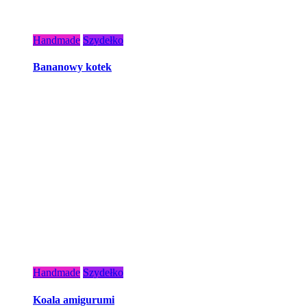
Handmade
Szydełko
Bananowy kotek
Handmade
Szydełko
Koala amigurumi