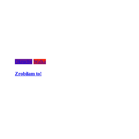
Okruchy
Walka
Zrobiłam to!