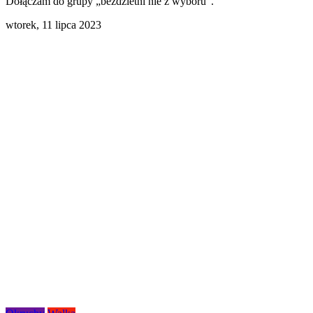
Dołączam do grupy „bezdzietni nie z wyboru”.
wtorek,
11 lipca 2023