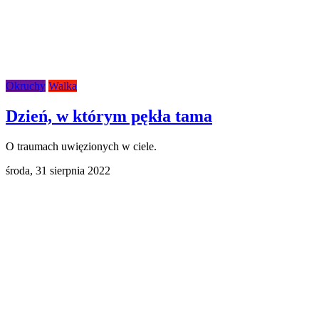
Okruchy
Walka
Dzień, w którym pękła tama
O traumach uwięzionych w ciele.
środa,
31 sierpnia 2022