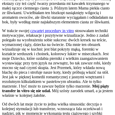
ekstazy czy też część twarzy przesłania mi kawałek trzymanego w
małej rączce ciemnego ciasta :). Późnym latem Mama piekła ciasto
ze śliwkami. Uwielbiałam ten biszkopt nasiąknięty wilgocią i
aromatem owoców, ale śliwki starannie wyciągałam i odkładałam na
bok, były według mnie najsłabszym elementem ciasta ze śliwkami.
W trakcie swojej
czwartej procedury in vitro
stosowałam techniki
motywacyjne, relaksacje i pozytywne wizualizacje. Jedno z zadań
polegało na wyobrażeniu sobie sukcesu: dwóch kresek na teście,
wymarzonej ciąży, dziecka na świecie. Dla mnie ten obrazek
wizualizuje się w kuchni: jest blat pokryty mąką, foremki w
kształcie serduszek i choinek, kolorowy lukier w miseczkach. Jest
moje Dziecko, które ozdabia pierniki z wielkim zaangażowaniem
wystawiając przy tym język na zewnątrz, bo tak zawsze robi, kiedy
mocno się nad czymś skupia. Jest Przemek, który wkłada nową
blachę do pieca i strofuje nasze koty, kiedy próbują włazić na stół.
Jest jak w pięknej komedii romantycznej z jasnymi wnętrzami i
rezolutnym kilkulatkiem w pastelowym ubranku. Ale to tylko
marzenie. I być może to zawsze będzie tylko marzenie.
Mój piąty
transfer in vitro się nie udał.
Mój szósty zarodek umarł, a ja jestem
właśnie w kolejnej żałobie.
Od dwóch lat moje życie to jedna wielka sinusoida: decyzja o
kolejnej stymulacji lub transferze, wznosząca fala oczekiwań i
nadziei, pik w momencie wykonania testu ciążowego i szybki