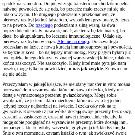
spadek na samo dno. Do pierwszego transferu podchodziłam pełna
naiwnej pewności, że się uda, bo przecież mało rzeczy mi się nie
udało w życiu. Do drugiego podeszłam z przekonaniem, że
pierwszy raz był jakimś falstartem, wypadkiem przy pracy, że teraz
to na pewno. Do
trzeciego
podeszłam z silną wiarą, że dwa
poprzednie nie miały prawa się udać, ale teraz będzie inaczej, bo
dieta, bo akupunktura, bo leczenie immunologiczne. Udało się,
pierwszy raz byłam w ciąży.
Ale nie na długo
. Do czwartego
podeszłam na luzie, z nową kuracją immunosupresyjną i pewnością,
że będzie sukces – bo najlepszy immunolog. Przy piątym byłam już
pod opieką innego lekarza, w znanej warszawskiej klinice, miało w
końcu zaskoczyć. Nie zaskoczyło. Kiedy ktoś mnie pyta jak nam
poszło, mogę tylko odpowiedzieć,
u nas jak zwykle
. Znowu nam
się nie udało.
Przeczytałam w jakiejś książce, że nieudany transfer in vitro można
porównać do rozczarowania, które odczuwa dziecko, kiedy nie
dostaje wymarzonego prezentu gwiazdkowego. Mogę sobie
wyobrazić, że jestem takim dzieckiem, które marzy o tej jednej
jedynej rzeczy najbardziej na świecie. I czeka cały rok na tę
gwiazdkę. Koleżanki z podwórka dostają swoje prezenty bez okazji,
czasami są zaskoczone, czasami nawet niespecjalnie chciały. Ja
mogę sobie pooglądać na wystawie te prezenty, które dostają inni,
pomarzyć jakie to byłoby szczęście, gdybym ja też kiedyś mogła…
Śnię o tym momencie, czytam książki o tym jak zwiększyć swoje