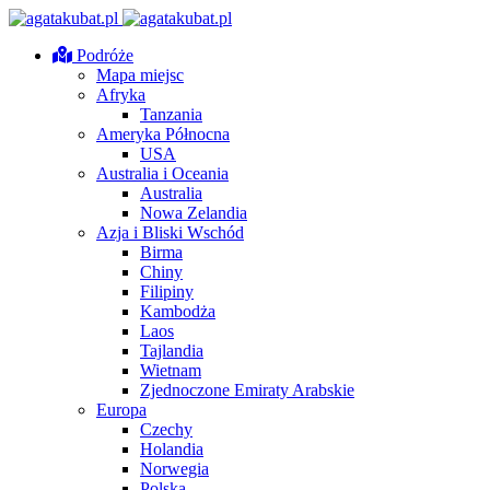
Podróże
Mapa miejsc
Afryka
Tanzania
Ameryka Północna
USA
Australia i Oceania
Australia
Nowa Zelandia
Azja i Bliski Wschód
Birma
Chiny
Filipiny
Kambodża
Laos
Tajlandia
Wietnam
Zjednoczone Emiraty Arabskie
Europa
Czechy
Holandia
Norwegia
Polska