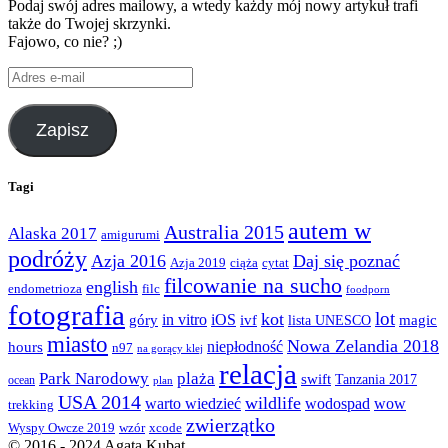
Podaj swój adres mailowy, a wtedy każdy mój nowy artykuł trafi
także do Twojej skrzynki.
Fajowo, co nie? ;)
Adres
e-
mail
Zapisz
Tagi
autem w
Australia 2015
Alaska 2017
amigurumi
podróży
Azja 2016
Daj się poznać
Azja 2019
ciąża
cytat
filcowanie na sucho
english
endometrioza
filc
foodporn
fotografia
lot
kot
góry
in vitro
iOS
magic
ivf
lista UNESCO
miasto
Nowa Zelandia 2018
hours
niepłodność
n97
na gorący klej
relacja
Park Narodowy
plaża
swift
Tanzania 2017
ocean
plan
USA 2014
wildlife
warto wiedzieć
wodospad
wow
trekking
zwierzątko
Wyspy Owcze 2019
wzór
xcode
© 2016 - 2024 Agata Kubat