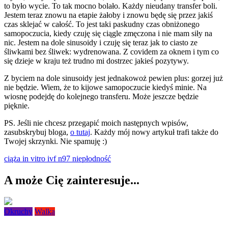
to było wycie. To tak mocno bolało. Każdy nieudany transfer boli.
Jestem teraz znowu na etapie żałoby i znowu będę się przez jakiś
czas sklejać w całość. To jest taki paskudny czas obniżonego
samopoczucia, kiedy czuję się ciągle zmęczona i nie mam siły na
nic. Jestem na dole sinusoidy i czuję się teraz jak to ciasto ze
śliwkami bez śliwek: wydrenowana. Z covidem za oknem i tym co
się dzieje w kraju też trudno mi dostrzec jakieś pozytywy.
Z byciem na dole sinusoidy jest jednakowoż pewien plus: gorzej już
nie będzie. Wiem, że to kijowe samopoczucie kiedyś minie. Na
wiosnę podejdę do kolejnego transferu. Może jeszcze będzie
pięknie.
PS. Jeśli nie chcesz przegapić moich następnych wpisów,
zasubskrybuj bloga,
o tutaj
. Każdy mój nowy artykuł trafi także do
Twojej skrzynki. Nie spamuję :)
ciąża
in vitro
ivf
n97
niepłodność
A może Cię zainteresuje...
Okruchy
Walka