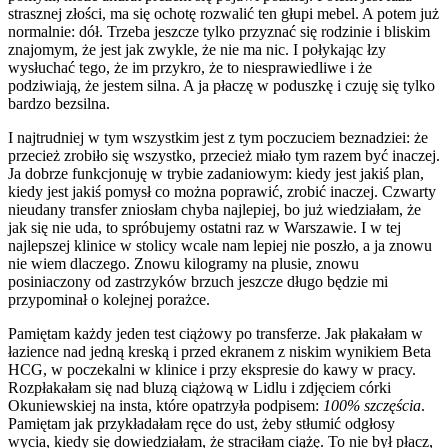
strasznej złości, ma się ochotę rozwalić ten głupi mebel. A potem już
normalnie: dół. Trzeba jeszcze tylko przyznać się rodzinie i bliskim
znajomym, że jest jak zwykle, że nie ma nic. I połykając łzy
wysłuchać tego, że im przykro, że to niesprawiedliwe i że
podziwiają, że jestem silna. A ja płaczę w poduszkę i czuję się tylko
bardzo bezsilna.
I najtrudniej w tym wszystkim jest z tym poczuciem beznadziei: że
przecież zrobiło się wszystko, przecież miało tym razem być inaczej.
Ja dobrze funkcjonuję w trybie zadaniowym: kiedy jest jakiś plan,
kiedy jest jakiś pomysł co można poprawić, zrobić inaczej. Czwarty
nieudany transfer zniosłam chyba najlepiej, bo już wiedziałam, że
jak się nie uda, to spróbujemy ostatni raz w Warszawie. I w tej
najlepszej klinice w stolicy wcale nam lepiej nie poszło, a ja znowu
nie wiem dlaczego. Znowu kilogramy na plusie, znowu
posiniaczony od zastrzyków brzuch jeszcze długo będzie mi
przypominał o kolejnej porażce.
Pamiętam każdy jeden test ciążowy po transferze. Jak płakałam w
łazience nad jedną kreską i przed ekranem z niskim wynikiem Beta
HCG, w poczekalni w klinice i przy ekspresie do kawy w pracy.
Rozpłakałam się nad bluzą ciążową w Lidlu i zdjęciem córki
Okuniewskiej na insta, które opatrzyła podpisem:
100% szczęścia
.
Pamiętam jak przykładałam ręce do ust, żeby stłumić odgłosy
wycia, kiedy się dowiedziałam, że straciłam ciążę. To nie był płacz,