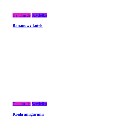
Handmade
Szydełko
Bananowy kotek
Handmade
Szydełko
Koala amigurumi