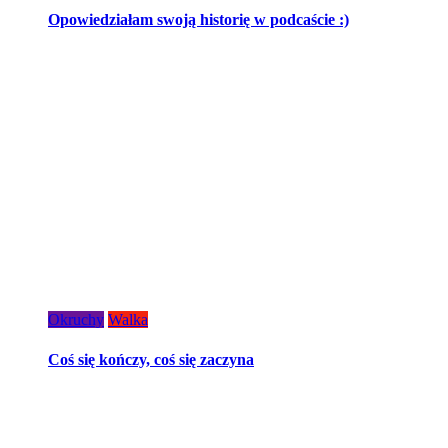
Opowiedziałam swoją historię w podcaście :)
Okruchy
Walka
Coś się kończy, coś się zaczyna