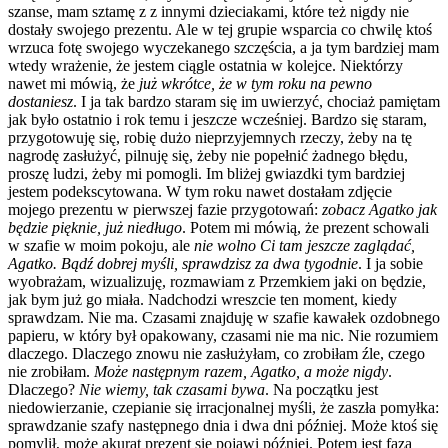
szanse, mam sztamę z z innymi dzieciakami, które też nigdy nie
dostały swojego prezentu. Ale w tej grupie wsparcia co chwilę ktoś
wrzuca fotę swojego wyczekanego szczęścia, a ja tym bardziej mam
wtedy wrażenie, że jestem ciągle ostatnia w kolejce. Niektórzy
nawet mi mówią, że
już wkrótce, że w tym roku na pewno
dostaniesz
. I ja tak bardzo staram się im uwierzyć, chociaż pamiętam
jak było ostatnio i rok temu i jeszcze wcześniej. Bardzo się staram,
przygotowuję się, robię dużo nieprzyjemnych rzeczy, żeby na tę
nagrodę zasłużyć, pilnuję się, żeby nie popełnić żadnego błędu,
proszę ludzi, żeby mi pomogli. Im bliżej gwiazdki tym bardziej
jestem podekscytowana. W tym roku nawet dostałam zdjęcie
mojego prezentu w pierwszej fazie przygotowań:
zobacz Agatko jak
będzie pięknie, już niedługo
. Potem mi mówią, że prezent schowali
w szafie w moim pokoju, ale
nie wolno Ci tam jeszcze zaglądać,
Agatko. Bądź dobrej myśli, sprawdzisz za dwa tygodnie
. I ja sobie
wyobrażam, wizualizuję, rozmawiam z Przemkiem jaki on będzie,
jak bym już go miała. Nadchodzi wreszcie ten moment, kiedy
sprawdzam. Nie ma. Czasami znajduję w szafie kawałek ozdobnego
papieru, w który był opakowany, czasami nie ma nic. Nie rozumiem
dlaczego. Dlaczego znowu nie zasłużyłam, co zrobiłam źle, czego
nie zrobiłam.
Może następnym razem, Agatko, a może nigdy
.
Dlaczego?
Nie wiemy, tak czasami bywa
. Na początku jest
niedowierzanie, czepianie się irracjonalnej myśli, że zaszła pomyłka:
sprawdzanie szafy następnego dnia i dwa dni później. Może ktoś się
pomylił, może akurat prezent się pojawi później. Potem jest faza