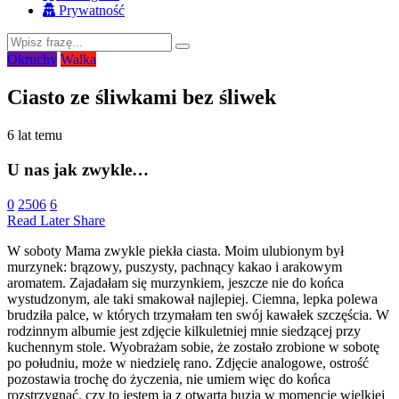
Prywatność
Okruchy
Walka
Ciasto ze śliwkami bez śliwek
6 lat temu
U nas jak zwykle…
0
2506
6
Read Later
Share
W soboty Mama zwykle piekła ciasta. Moim ulubionym był
murzynek: brązowy, puszysty, pachnący kakao i arakowym
aromatem. Zajadałam się murzynkiem, jeszcze nie do końca
wystudzonym, ale taki smakował najlepiej. Ciemna, lepka polewa
brudziła palce, w których trzymałam ten swój kawałek szczęścia. W
rodzinnym albumie jest zdjęcie kilkuletniej mnie siedzącej przy
kuchennym stole. Wyobrażam sobie, że zostało zrobione w sobotę
po południu, może w niedzielę rano. Zdjęcie analogowe, ostrość
pozostawia trochę do życzenia, nie umiem więc do końca
rozstrzygnąć, czy to jestem ja z otwartą buzią w momencie wielkiej