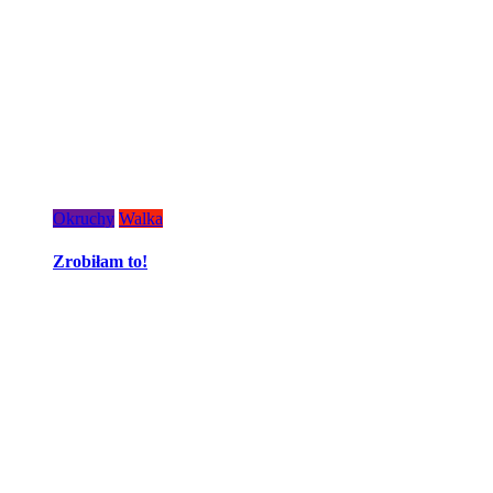
Okruchy
Walka
Zrobiłam to!