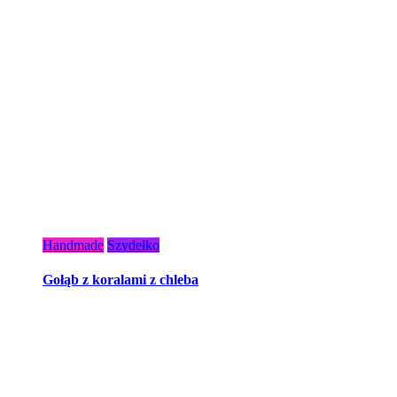
Handmade
Szydełko
Gołąb z koralami z chleba