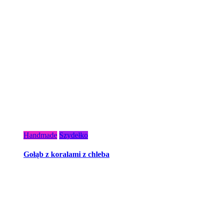
Handmade
Szydełko
Gołąb z koralami z chleba