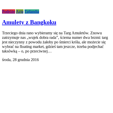
Podróże
Azja
Tajlandia
Amulety z Bangkoku
Trzeciego dnia rano wybieramy się na Targ Amuletów. Znowu
zatrzymuje nas „wujek dobra rada”, ściema numer dwa brzmi: targ
jest nieczynny z powodu żałoby po śmierci króla, ale możecie się
wybrać na floating market, gdzieś tam jeszcze, trzeba podjechać
taksówką – o, po przeciwnej…
środa,
28 grudnia 2016