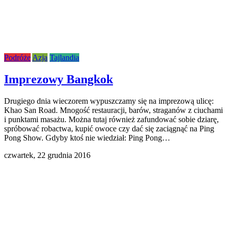
Podróże
Azja
Tajlandia
Imprezowy Bangkok
Drugiego dnia wieczorem wypuszczamy się na imprezową ulicę:
Khao San Road. Mnogość restauracji, barów, straganów z ciuchami
i punktami masażu. Można tutaj również zafundować sobie dziarę,
spróbować robactwa, kupić owoce czy dać się zaciągnąć na Ping
Pong Show. Gdyby ktoś nie wiedział: Ping Pong…
czwartek,
22 grudnia 2016