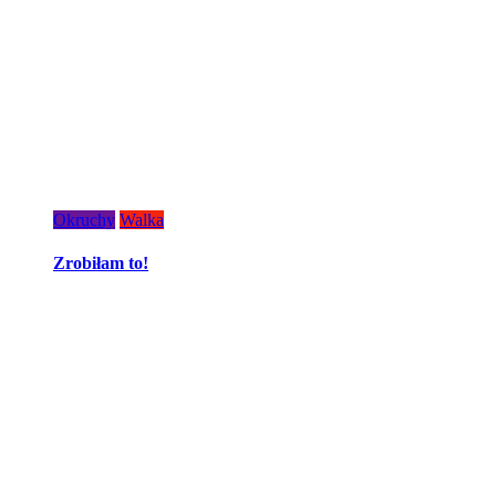
Okruchy
Walka
Zrobiłam to!