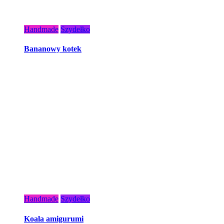
Handmade
Szydełko
Bananowy kotek
Handmade
Szydełko
Koala amigurumi