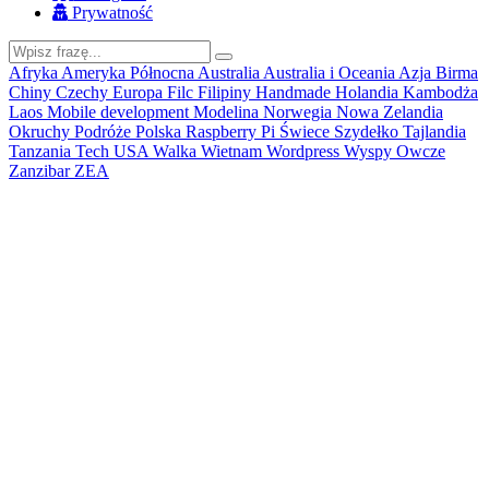
Prywatność
Afryka
Ameryka Północna
Australia
Australia i Oceania
Azja
Birma
Chiny
Czechy
Europa
Filc
Filipiny
Handmade
Holandia
Kambodża
Laos
Mobile development
Modelina
Norwegia
Nowa Zelandia
Okruchy
Podróże
Polska
Raspberry Pi
Świece
Szydełko
Tajlandia
Tanzania
Tech
USA
Walka
Wietnam
Wordpress
Wyspy Owcze
Zanzibar
ZEA