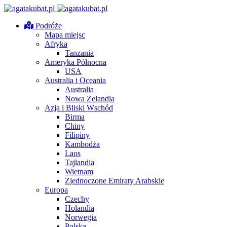
Podróże
Mapa miejsc
Afryka
Tanzania
Ameryka Północna
USA
Australia i Oceania
Australia
Nowa Zelandia
Azja i Bliski Wschód
Birma
Chiny
Filipiny
Kambodża
Laos
Tajlandia
Wietnam
Zjednoczone Emiraty Arabskie
Europa
Czechy
Holandia
Norwegia
Polska