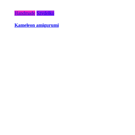
Handmade
Szydełko
Kameleon amigurumi