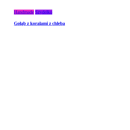
Handmade
Szydełko
Gołąb z koralami z chleba