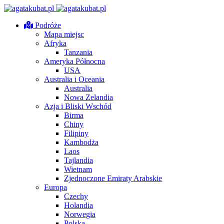
Podróże
Mapa miejsc
Afryka
Tanzania
Ameryka Północna
USA
Australia i Oceania
Australia
Nowa Zelandia
Azja i Bliski Wschód
Birma
Chiny
Filipiny
Kambodża
Laos
Tajlandia
Wietnam
Zjednoczone Emiraty Arabskie
Europa
Czechy
Holandia
Norwegia
Polska