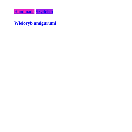
Handmade
Szydełko
Wieloryb amigurumi