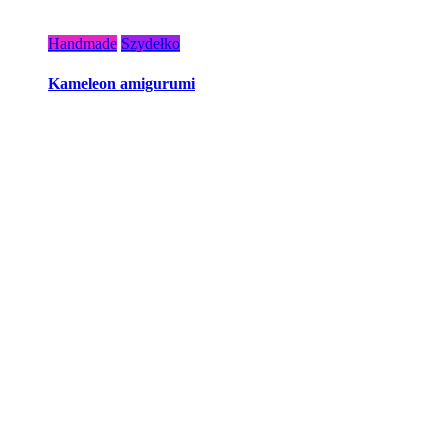
Handmade
Szydełko
Kameleon amigurumi