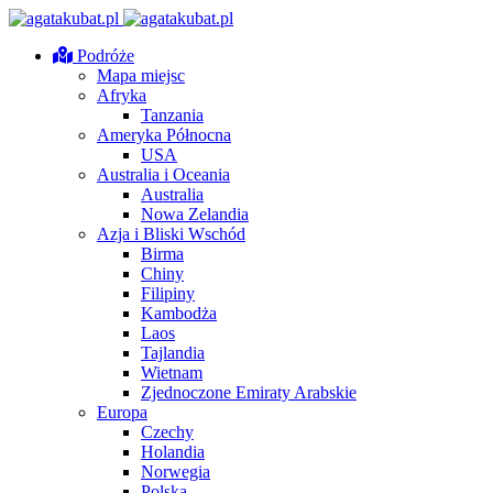
Podróże
Mapa miejsc
Afryka
Tanzania
Ameryka Północna
USA
Australia i Oceania
Australia
Nowa Zelandia
Azja i Bliski Wschód
Birma
Chiny
Filipiny
Kambodża
Laos
Tajlandia
Wietnam
Zjednoczone Emiraty Arabskie
Europa
Czechy
Holandia
Norwegia
Polska