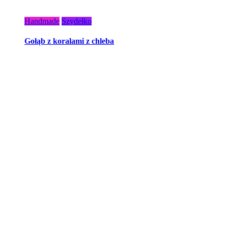
Handmade
Szydełko
Gołąb z koralami z chleba