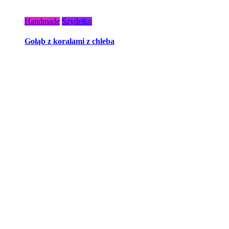
Handmade
Szydełko
Gołąb z koralami z chleba