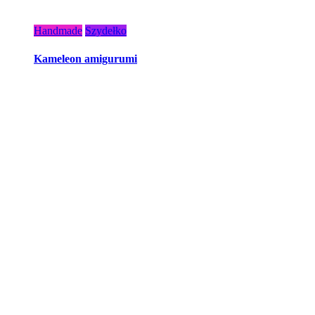
Handmade
Szydełko
Kameleon amigurumi