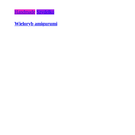
Handmade
Szydełko
Wieloryb amigurumi