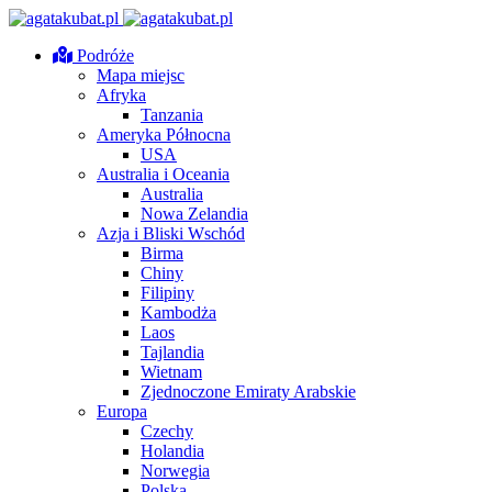
Podróże
Mapa miejsc
Afryka
Tanzania
Ameryka Północna
USA
Australia i Oceania
Australia
Nowa Zelandia
Azja i Bliski Wschód
Birma
Chiny
Filipiny
Kambodża
Laos
Tajlandia
Wietnam
Zjednoczone Emiraty Arabskie
Europa
Czechy
Holandia
Norwegia
Polska