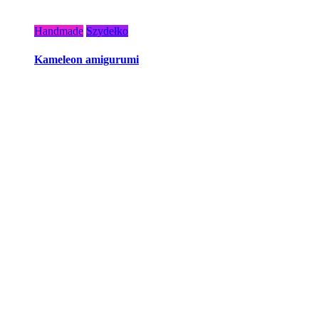
Handmade
Szydełko
Kameleon amigurumi