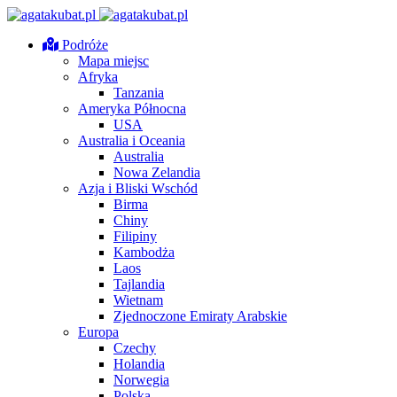
Podróże
Mapa miejsc
Afryka
Tanzania
Ameryka Północna
USA
Australia i Oceania
Australia
Nowa Zelandia
Azja i Bliski Wschód
Birma
Chiny
Filipiny
Kambodża
Laos
Tajlandia
Wietnam
Zjednoczone Emiraty Arabskie
Europa
Czechy
Holandia
Norwegia
Polska