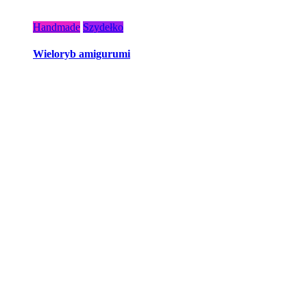
Handmade
Szydełko
Wieloryb amigurumi