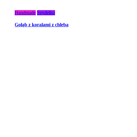
Handmade
Szydełko
Gołąb z koralami z chleba