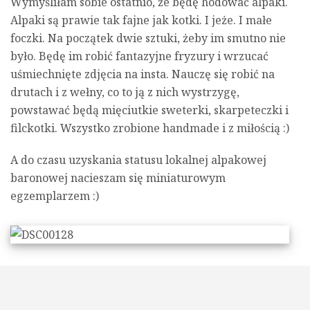
Wymyśliłam sobie ostatnio, że będę hodować alpaki.
Alpaki są prawie tak fajne jak kotki. I jeże. I małe
foczki. Na początek dwie sztuki, żeby im smutno nie
było. Będę im robić fantazyjne fryzury i wrzucać
uśmiechnięte zdjęcia na insta. Nauczę się robić na
drutach i z wełny, co to ją z nich wystrzygę,
powstawać będą mięciutkie sweterki, skarpeteczki i
filckotki. Wszystko zrobione handmade i z miłością :)
A do czasu uzyskania statusu lokalnej alpakowej
baronowej nacieszam się miniaturowym
egzemplarzem :)
Wykorzystane materiały: czesanka i szklane oczka.
Metoda filcowania na sucho. Żaba z drugiego zdjęcia
prawdziwa: przykicała w trakcie sesji zdjęciowej :)