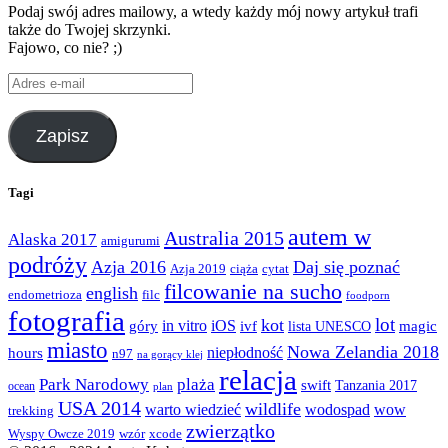
Podaj swój adres mailowy, a wtedy każdy mój nowy artykuł trafi
także do Twojej skrzynki.
Fajowo, co nie? ;)
Adres
e-
mail
Zapisz
Tagi
autem w
Australia 2015
Alaska 2017
amigurumi
podróży
Azja 2016
Daj się poznać
Azja 2019
ciąża
cytat
filcowanie na sucho
english
endometrioza
filc
foodporn
fotografia
lot
kot
góry
in vitro
iOS
magic
ivf
lista UNESCO
miasto
Nowa Zelandia 2018
hours
niepłodność
n97
na gorący klej
relacja
Park Narodowy
plaża
swift
Tanzania 2017
ocean
plan
USA 2014
wildlife
warto wiedzieć
wodospad
wow
trekking
zwierzątko
Wyspy Owcze 2019
wzór
xcode