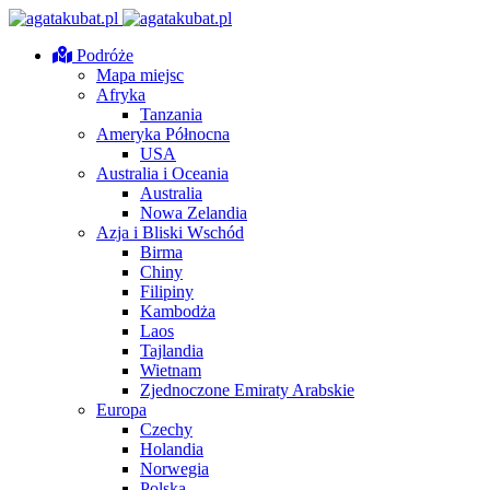
Podróże
Mapa miejsc
Afryka
Tanzania
Ameryka Północna
USA
Australia i Oceania
Australia
Nowa Zelandia
Azja i Bliski Wschód
Birma
Chiny
Filipiny
Kambodża
Laos
Tajlandia
Wietnam
Zjednoczone Emiraty Arabskie
Europa
Czechy
Holandia
Norwegia
Polska