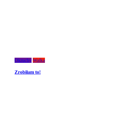
Okruchy
Walka
Zrobiłam to!