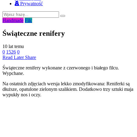
Prywatność
Handmade
Filc
Świąteczne renifery
10 lat temu
0
1526
0
Read Later
Share
Świąteczne renifery wykonane z czerwonego i białego filcu.
Wypchane.
Na ostatnich zdjęciach wersja lekko zmodyfikowana: Reniferki są
dłuższe, opatulone zielonym szalikiem. Dodatkowo trzy sztuki maja
wypukły nos i oczy.