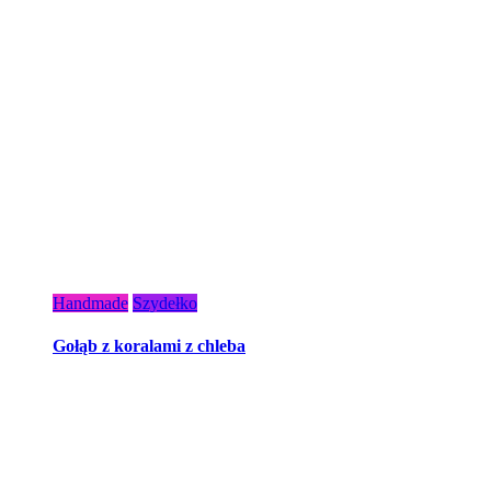
Handmade
Szydełko
Gołąb z koralami z chleba