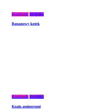
Handmade
Szydełko
Bananowy kotek
Handmade
Szydełko
Koala amigurumi