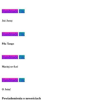
Handmade
Filc
Jeż Jerzy
Handmade
Filc
Piła Tango
Handmade
Filc
Maciej or-Łoś
Handmade
Filc
O Jeżu!
Powiadomienia o nowościach