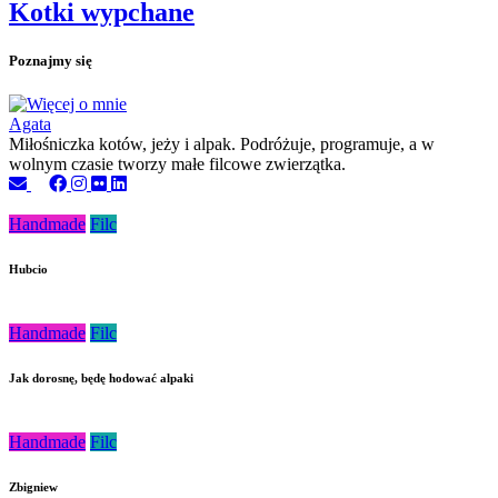
Kotki wypchane
Poznajmy się
Agata
Miłośniczka kotów, jeży i alpak. Podróżuje, programuje, a w
wolnym czasie tworzy małe filcowe zwierzątka.
Handmade
Filc
Hubcio
Handmade
Filc
Jak dorosnę, będę hodować alpaki
Handmade
Filc
Zbigniew