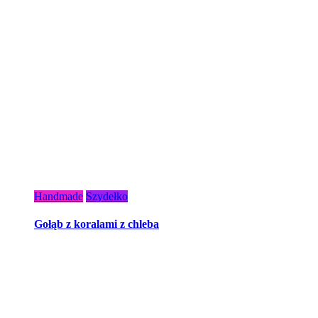
Handmade
Szydełko
Gołąb z koralami z chleba