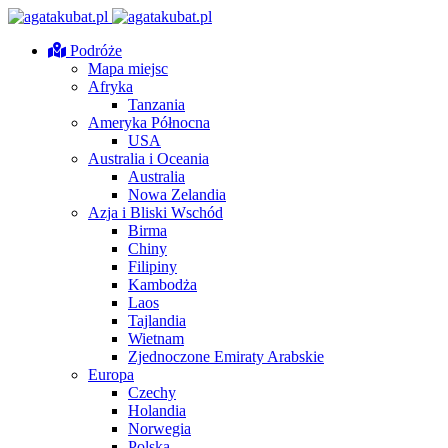
Podróże
Mapa miejsc
Afryka
Tanzania
Ameryka Północna
USA
Australia i Oceania
Australia
Nowa Zelandia
Azja i Bliski Wschód
Birma
Chiny
Filipiny
Kambodża
Laos
Tajlandia
Wietnam
Zjednoczone Emiraty Arabskie
Europa
Czechy
Holandia
Norwegia
Polska