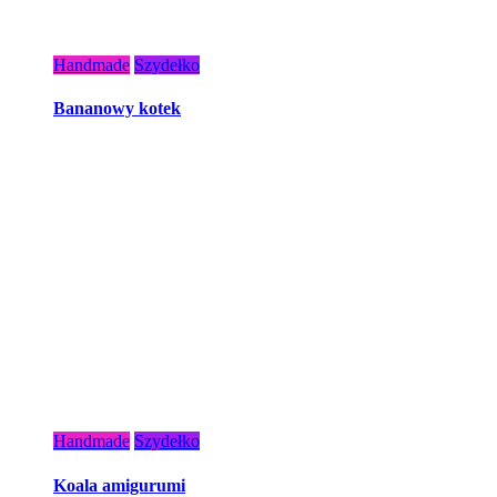
Handmade
Szydełko
Bananowy kotek
Handmade
Szydełko
Koala amigurumi