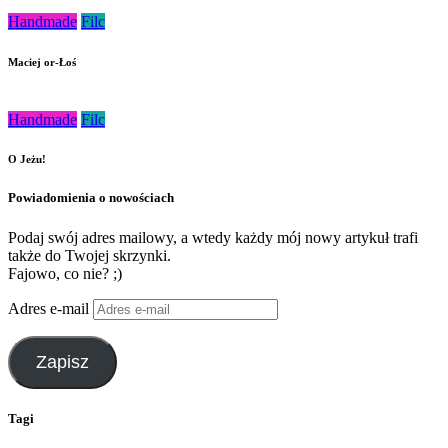
Handmade
Filc
Maciej or-Łoś
Handmade
Filc
O Jeżu!
Powiadomienia o nowościach
Podaj swój adres mailowy, a wtedy każdy mój nowy artykuł trafi
także do Twojej skrzynki.
Fajowo, co nie? ;)
Adres e-mail
Zapisz
Tagi