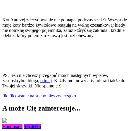
Kot Andrzej zdecydowanie nie pomagał podczas sesji :). Wszystkie
moje koty bardzo żywiołowo reagują na wełnę czesankową: kiedy
nie domknę swojego pojemnika, zaraz któryś się zakrada i kradnie
kłębek, który potem z rozkoszą jest rozbebeszany.
PS. Jeśli nie chcesz przegapić moich następnych wpisów,
zasubskrybuj bloga,
o tutaj
. Każdy mój nowy artykuł trafi także do
Twojej skrzynki. Nie spamuję :)
filc
filcowanie na sucho
pies
zwierzątko
A może Cię zainteresuje...
Handmade
Szydełko