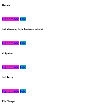
Hubcio
Handmade
Filc
Jak dorosnę, będę hodować alpaki
Handmade
Filc
Zbigniew
Handmade
Filc
Jeż Jerzy
Handmade
Filc
Piła Tango