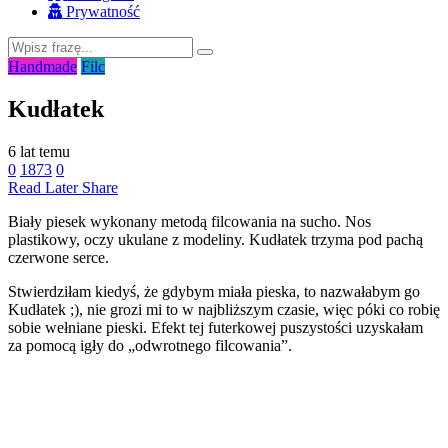
Prywatność
Handmade
Filc
Kudłatek
6 lat temu
0
1873
0
Read Later
Share
Biały piesek wykonany metodą filcowania na sucho. Nos
plastikowy, oczy ukulane z modeliny. Kudłatek trzyma pod pachą
czerwone serce.
Stwierdziłam kiedyś, że gdybym miała pieska, to nazwałabym go
Kudłatek ;), nie grozi mi to w najbliższym czasie, więc póki co robię
sobie wełniane pieski. Efekt tej futerkowej puszystości uzyskałam
za pomocą igły do „odwrotnego filcowania”.