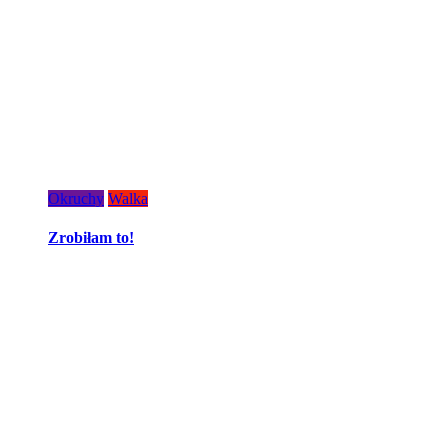
Okruchy
Walka
Zrobiłam to!