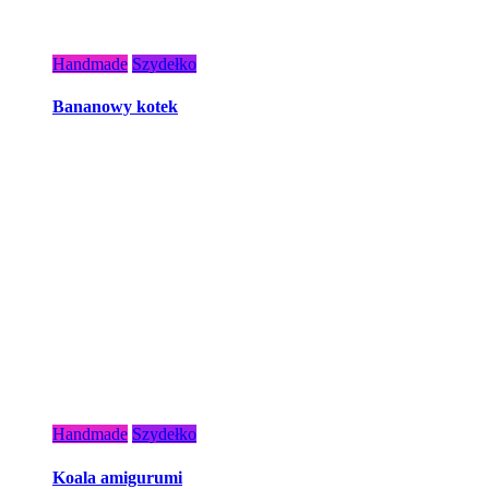
Handmade
Szydełko
Bananowy kotek
Handmade
Szydełko
Koala amigurumi