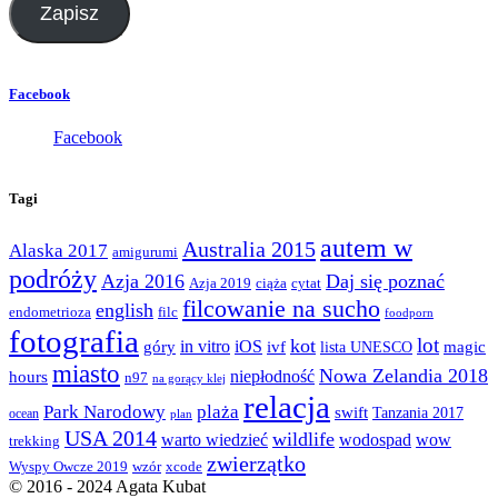
Zapisz
Facebook
Facebook
Tagi
autem w
Australia 2015
Alaska 2017
amigurumi
podróży
Azja 2016
Daj się poznać
Azja 2019
ciąża
cytat
filcowanie na sucho
english
endometrioza
filc
foodporn
fotografia
lot
kot
góry
in vitro
iOS
magic
ivf
lista UNESCO
miasto
Nowa Zelandia 2018
hours
niepłodność
n97
na gorący klej
relacja
Park Narodowy
plaża
swift
Tanzania 2017
ocean
plan
USA 2014
wildlife
warto wiedzieć
wodospad
wow
trekking
zwierzątko
Wyspy Owcze 2019
wzór
xcode
© 2016 - 2024 Agata Kubat