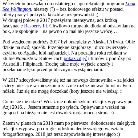
W kwietniu przeszłam do ostatniego etapu rekrutacji programu
Look
See Wellington
, niestety (?) – bez końcowego efektu w postaci
oferty pracy i pokrycia kosztów przeprowadzki ;)
W drugiej połowie 2017 przeżyłam intensywną, acz krótką
fascynację
Rasperry Pi
. Chwilowo mruganie diodami odstawiłam na
bok, ale spokojnie – na pewno do malinki jeszcze wrócę…
Pod względem podróży 2017 był przepiękny: Alaska i Afryka. Obie
dzikie na swój sposób. Przepiękne krajobrazy i dużo zwierzątek,
czyli to co Agatka lubi najbardziej. Na początku roku robiłam w
klubie
Namaste
w Katowicach
pokaz zdjęć
i filmów z podróży po
Australii i Filipinach. Trochę takie moje wyjście z szafy i
przełamanie lęku przed publicznymi wystąpieniami.
W 2017 zdecydowaliśmy się też na nowego domownika – za jakieś
cztery miesiące w mieszkaniu zacznie rozbrzmiewać tupot małych
nóżek. Już się nie mogę doczekać (koty jeszcze nie wiedzą) ;)
Co mi się nie udało? Wciąż nie dokończyłam relacji z wyprawy po
Azji 2016… Jestem strasznie po tyłach. Opisywanie wrażeń na
gorąco i na bieżąco nie jest również moją mocną stroną :)
Zatem w planach na 2018 mam po pierwsze: dokończenie zaległych
relacji z wypraw, po drugie: udoskonalenie swojego warsztatu
fotograficznego. 2018 już teraz zapowiada się interesująco :)