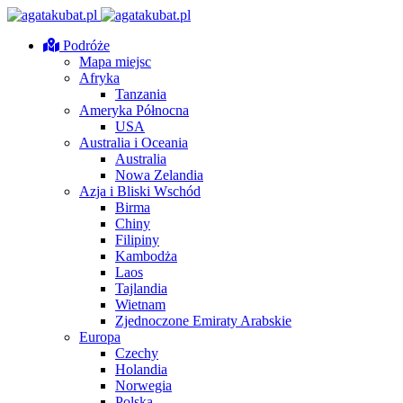
Podróże
Mapa miejsc
Afryka
Tanzania
Ameryka Północna
USA
Australia i Oceania
Australia
Nowa Zelandia
Azja i Bliski Wschód
Birma
Chiny
Filipiny
Kambodża
Laos
Tajlandia
Wietnam
Zjednoczone Emiraty Arabskie
Europa
Czechy
Holandia
Norwegia
Polska