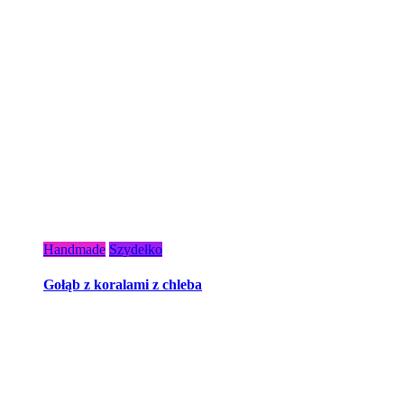
Handmade
Szydełko
Gołąb z koralami z chleba