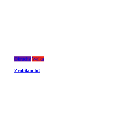
Okruchy
Walka
Zrobiłam to!