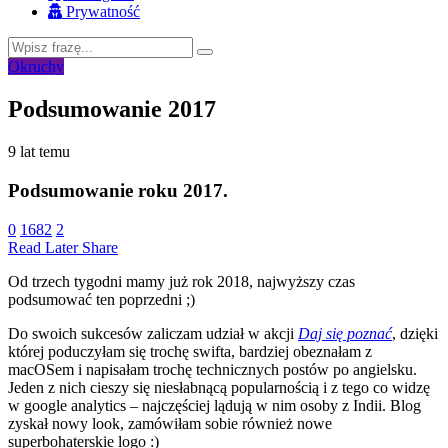
Prywatność
Okruchy
Podsumowanie 2017
9 lat temu
Podsumowanie roku 2017.
0
1682
2
Read Later
Share
Od trzech tygodni mamy już rok 2018, najwyższy czas
podsumować ten poprzedni ;)
Do swoich sukcesów zaliczam udział w akcji
Daj się poznać
, dzięki
której poduczyłam się trochę swifta, bardziej obeznałam z
macOSem i napisałam trochę technicznych postów po angielsku.
Jeden z nich cieszy się niesłabnącą popularnością i z tego co widzę
w google analytics – najczęściej lądują w nim osoby z Indii. Blog
zyskał nowy look, zamówiłam sobie również nowe
superbohaterskie logo :)