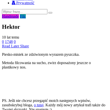
Prywatność
Handmade
Filc
Hektor
10 lat temu
0
1748
0
Read Later
Share
Piesko-misiek ze zdziwionym wyrazem pyszczka.
Metoda filcowania na sucho, zwirz doposażony jeszcze o
plastikowy nos.
PS. Jeśli nie chcesz przegapić moich następnych wpisów,
zasubskrybuj bloga,
o tutaj
. Każdy mój nowy artykuł trafi także do
Twojej skrzynki. Nie spamuję :)