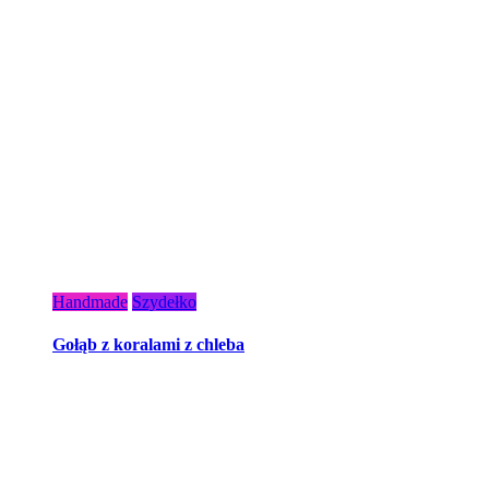
Handmade
Szydełko
Gołąb z koralami z chleba