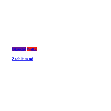
Okruchy
Walka
Zrobiłam to!