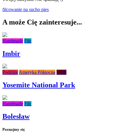
filcowanie na sucho
pies
A może Cię zainteresuje...
Handmade
Filc
Imbir
Podróże
Ameryka Północna
USA
Yosemite National Park
Handmade
Filc
Bolesław
Poznajmy się