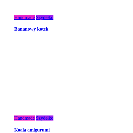
Handmade
Szydełko
Bananowy kotek
Handmade
Szydełko
Koala amigurumi