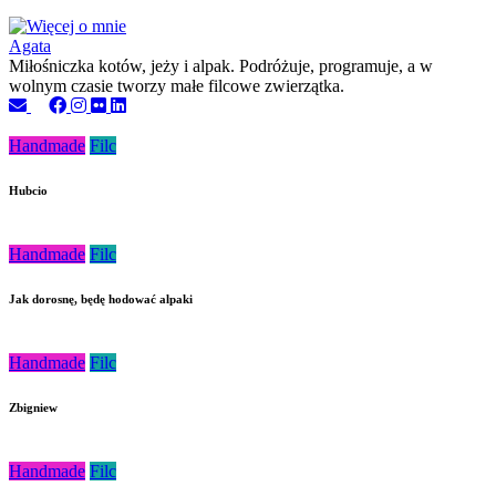
Agata
Miłośniczka kotów, jeży i alpak. Podróżuje, programuje, a w
wolnym czasie tworzy małe filcowe zwierzątka.
Handmade
Filc
Hubcio
Handmade
Filc
Jak dorosnę, będę hodować alpaki
Handmade
Filc
Zbigniew
Handmade
Filc