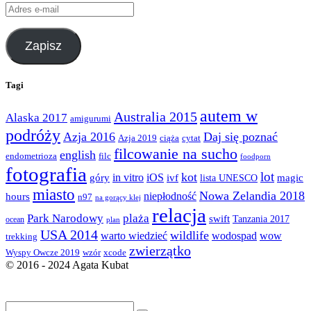
Adres
e-
mail
Zapisz
Tagi
autem w
Australia 2015
Alaska 2017
amigurumi
podróży
Azja 2016
Daj się poznać
Azja 2019
ciąża
cytat
filcowanie na sucho
english
endometrioza
filc
foodporn
fotografia
lot
kot
góry
in vitro
iOS
magic
ivf
lista UNESCO
miasto
Nowa Zelandia 2018
hours
niepłodność
n97
na gorący klej
relacja
Park Narodowy
plaża
swift
Tanzania 2017
ocean
plan
USA 2014
wildlife
warto wiedzieć
wodospad
wow
trekking
zwierzątko
Wyspy Owcze 2019
wzór
xcode
© 2016 - 2024 Agata Kubat