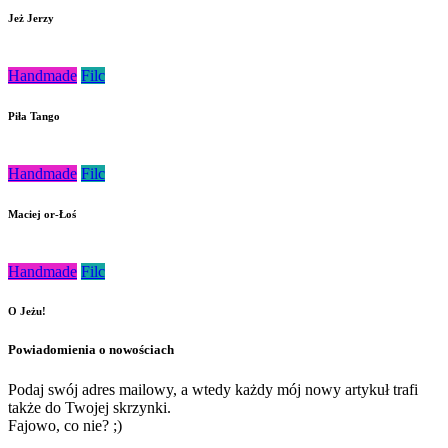
Jeż Jerzy
Handmade
Filc
Piła Tango
Handmade
Filc
Maciej or-Łoś
Handmade
Filc
O Jeżu!
Powiadomienia o nowościach
Podaj swój adres mailowy, a wtedy każdy mój nowy artykuł trafi
także do Twojej skrzynki.
Fajowo, co nie? ;)