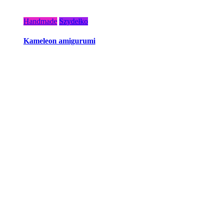
Handmade
Szydełko
Kameleon amigurumi