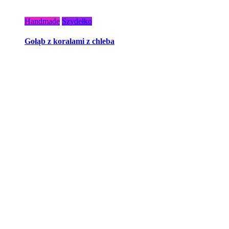
Handmade
Szydełko
Gołąb z koralami z chleba