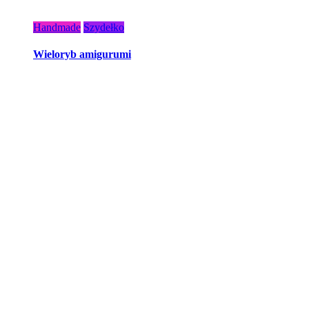
Handmade
Szydełko
Wieloryb amigurumi