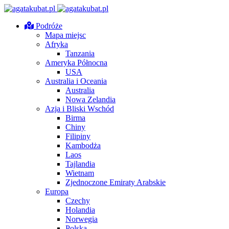
Podróże
Mapa miejsc
Afryka
Tanzania
Ameryka Północna
USA
Australia i Oceania
Australia
Nowa Zelandia
Azja i Bliski Wschód
Birma
Chiny
Filipiny
Kambodża
Laos
Tajlandia
Wietnam
Zjednoczone Emiraty Arabskie
Europa
Czechy
Holandia
Norwegia
Polska