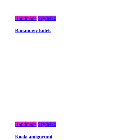
Handmade
Szydełko
Bananowy kotek
Handmade
Szydełko
Koala amigurumi