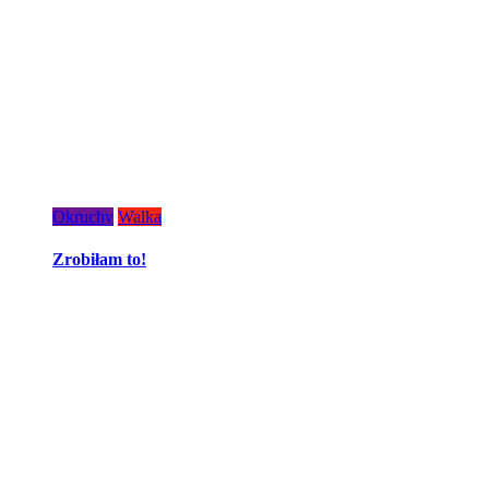
Okruchy
Walka
Zrobiłam to!