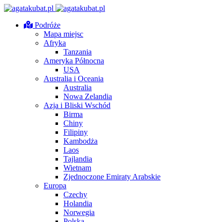
Podróże
Mapa miejsc
Afryka
Tanzania
Ameryka Północna
USA
Australia i Oceania
Australia
Nowa Zelandia
Azja i Bliski Wschód
Birma
Chiny
Filipiny
Kambodża
Laos
Tajlandia
Wietnam
Zjednoczone Emiraty Arabskie
Europa
Czechy
Holandia
Norwegia
Polska