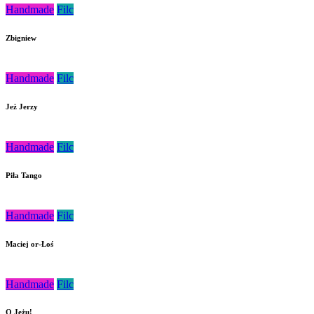
Handmade
Filc
Zbigniew
Handmade
Filc
Jeż Jerzy
Handmade
Filc
Piła Tango
Handmade
Filc
Maciej or-Łoś
Handmade
Filc
O Jeżu!