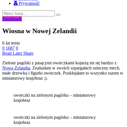
Prywatność
Handmade
Wiosna w Nowej Zelandii
6 lat temu
0
1687
0
Read Later
Share
Zielone pagórki z pasącymi owieczkami kojarzą mi się bardzo z
Nową Zelandią
. Znalazłam w swoich szpargałach sztuczny mech,
małe drzewka i figurki owieczek. Posklejałam to wszystko razem w
miniaturowy krajobraz ;).
owieczki na zielonym pagórku – miniaturowy
krajobraz
owieczki na zielonym pagórku – miniaturowy
krajobraz