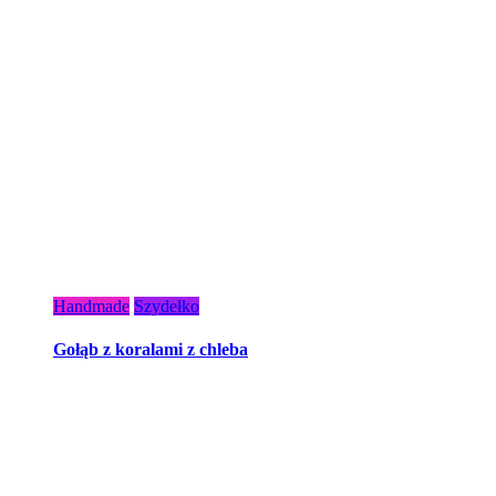
Handmade
Szydełko
Gołąb z koralami z chleba