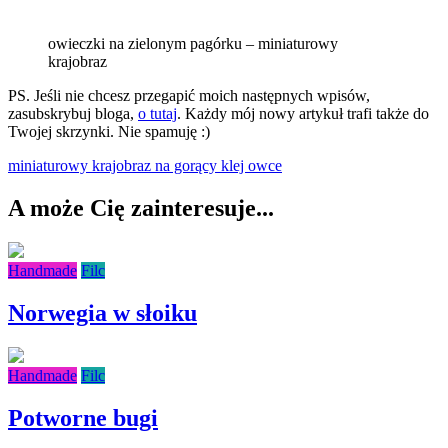
owieczki na zielonym pagórku – miniaturowy
krajobraz
PS. Jeśli nie chcesz przegapić moich następnych wpisów,
zasubskrybuj bloga,
o tutaj
. Każdy mój nowy artykuł trafi także do
Twojej skrzynki. Nie spamuję :)
miniaturowy krajobraz
na gorący klej
owce
A może Cię zainteresuje...
Handmade
Filc
Norwegia w słoiku
Handmade
Filc
Potworne bugi