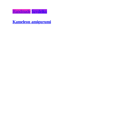
Handmade
Szydełko
Kameleon amigurumi