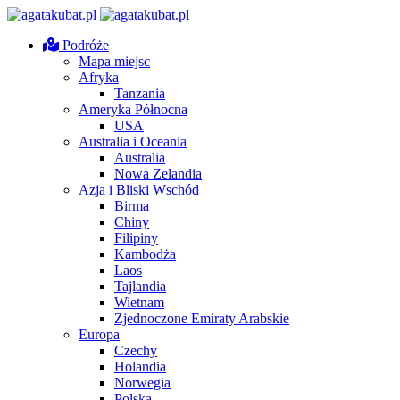
Podróże
Mapa miejsc
Afryka
Tanzania
Ameryka Północna
USA
Australia i Oceania
Australia
Nowa Zelandia
Azja i Bliski Wschód
Birma
Chiny
Filipiny
Kambodża
Laos
Tajlandia
Wietnam
Zjednoczone Emiraty Arabskie
Europa
Czechy
Holandia
Norwegia
Polska