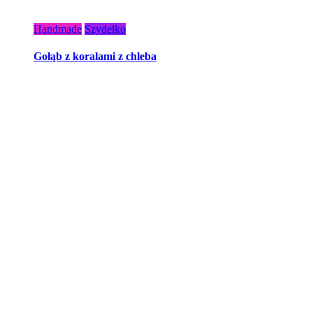
Handmade
Szydełko
Gołąb z koralami z chleba