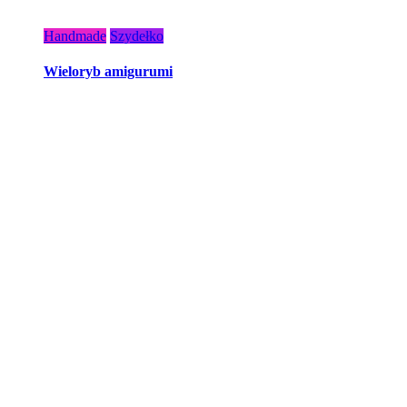
Handmade
Szydełko
Wieloryb amigurumi