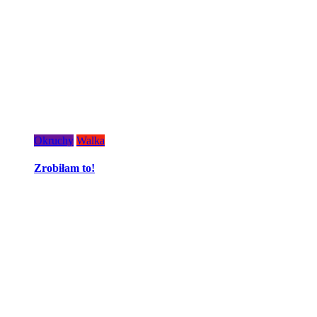
Okruchy
Walka
Zrobiłam to!