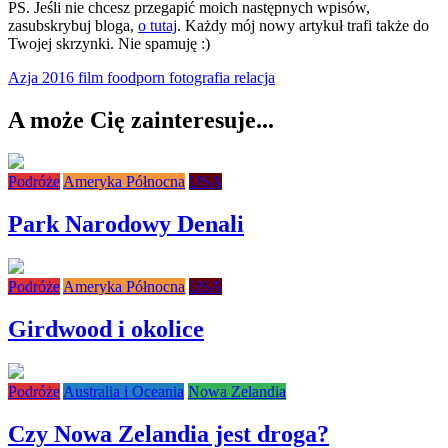
PS. Jeśli nie chcesz przegapić moich następnych wpisów,
zasubskrybuj bloga,
o tutaj
. Każdy mój nowy artykuł trafi także do
Twojej skrzynki. Nie spamuję :)
Azja 2016
film
foodporn
fotografia
relacja
A może Cię zainteresuje...
Podróże
Ameryka Północna
USA
Park Narodowy Denali
Podróże
Ameryka Północna
USA
Girdwood i okolice
Podróże
Australia i Oceania
Nowa Zelandia
Czy Nowa Zelandia jest droga?