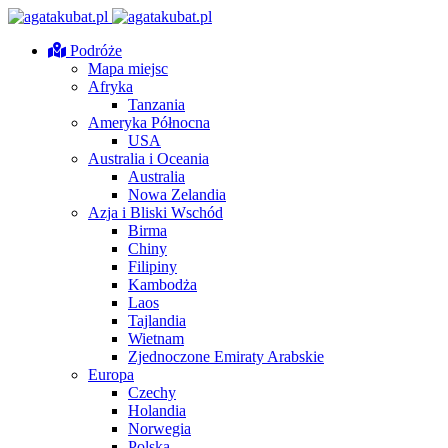
Podróże
Mapa miejsc
Afryka
Tanzania
Ameryka Północna
USA
Australia i Oceania
Australia
Nowa Zelandia
Azja i Bliski Wschód
Birma
Chiny
Filipiny
Kambodża
Laos
Tajlandia
Wietnam
Zjednoczone Emiraty Arabskie
Europa
Czechy
Holandia
Norwegia
Polska