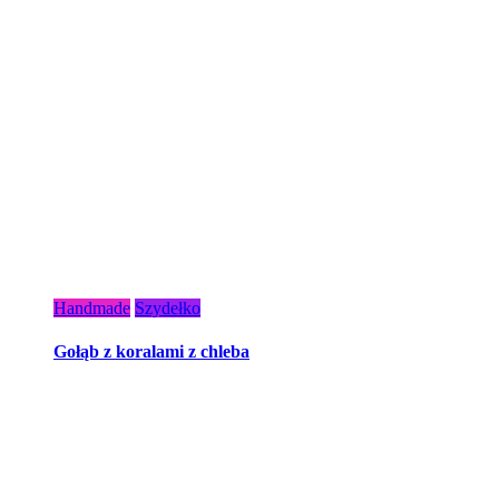
Handmade
Szydełko
Gołąb z koralami z chleba