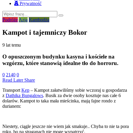
Prywatność
Podróże
Azja
Kambodża
Kampot i tajemniczy Bokor
9 lat temu
O opuszczonym budynku kasyna i kościele na
wzgórzu, które stanowią idealne tło do horroru.
0
2140
0
Read Later
Share
Transport
Kep
– Kampot załatwiliśmy sobie wczoraj u gospodarza
z
Dathika Bungalows
. Busik za dwie osoby kosztuje nas całe 6
dolarów. Kampot to taka mała mieścinka, mają fajne rondo z
durianem:
Niestety, ciągle jeszcze nie wiem jak smakuje.. Chyba to nie ta pora
roku, bo na straganach nie mogę wypatrzyć.