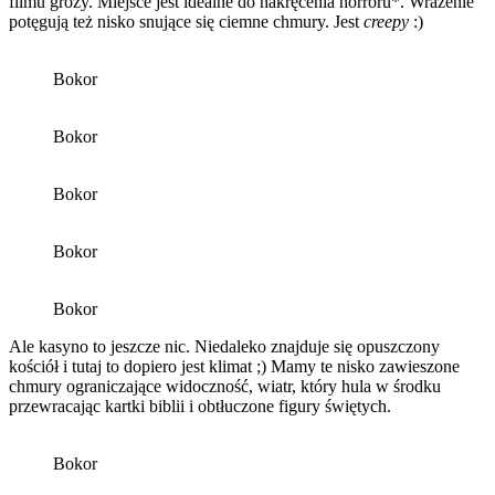
filmu grozy. Miejsce jest idealne do nakręcenia horroru*. Wrażenie
potęgują też nisko snujące się ciemne chmury. Jest
creepy
:)
Bokor
Bokor
Bokor
Bokor
Bokor
Ale kasyno to jeszcze nic. Niedaleko znajduje się opuszczony
kościół i tutaj to dopiero jest klimat ;) Mamy te nisko zawieszone
chmury ograniczające widoczność, wiatr, który hula w środku
przewracając kartki biblii i obtłuczone figury świętych.
Bokor