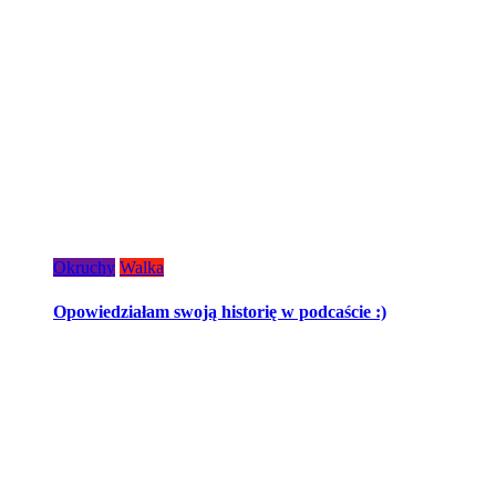
Okruchy
Walka
Opowiedziałam swoją historię w podcaście :)