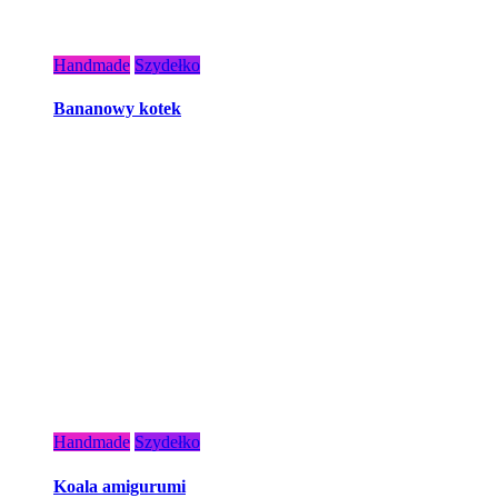
Handmade
Szydełko
Bananowy kotek
Handmade
Szydełko
Koala amigurumi