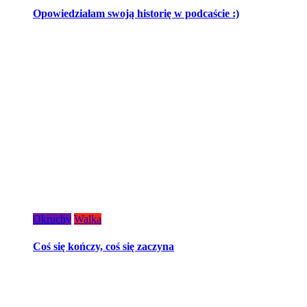
Opowiedziałam swoją historię w podcaście :)
Okruchy
Walka
Coś się kończy, coś się zaczyna