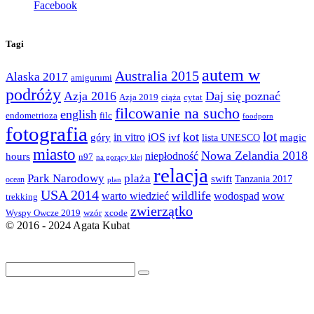
Facebook
Tagi
autem w
Australia 2015
Alaska 2017
amigurumi
podróży
Azja 2016
Daj się poznać
Azja 2019
ciąża
cytat
filcowanie na sucho
english
endometrioza
filc
foodporn
fotografia
lot
kot
góry
in vitro
iOS
magic
ivf
lista UNESCO
miasto
Nowa Zelandia 2018
hours
niepłodność
n97
na gorący klej
relacja
Park Narodowy
plaża
swift
Tanzania 2017
ocean
plan
USA 2014
wildlife
warto wiedzieć
wodospad
wow
trekking
zwierzątko
Wyspy Owcze 2019
wzór
xcode
© 2016 - 2024 Agata Kubat