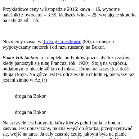
Przykładowe ceny w listopadzie 2016: kawa – 1$, wyborne
naleśniki z owocami – 3.5$, kieliszek wina – 2$, wynajęcie skuterka
na cały dzień – 5$.
Nocujemy dzisiaj w
Ta Eng Guesthouse
(8$), na miejscu
wypożyczamy motorek i od razu ruszamy na Bokor.
Bokor Hill Station
to kompleks budynków pozostałych z czasów,
kiedy panoszyli się tutaj Francuzi (ok. 1920). Stoją na wzgórzu,
oddalonym o niecałe 40 km od miasta. Droga na szczyt jest dość
długa i kręta. Na górze jest też odczuwalnie chłodniej, pierwszy raz
jest mi zimno w Azji :)
droga na Bokor
droga na Bokor
Na szczycie jest budynek, który kiedyś pełnił funkcję hotelu i
kasyna. Jest opuszczony, można wejść do środka, przespacerować
się, wejść na taras. Ja cały czas się czuję, jakbym była na planie