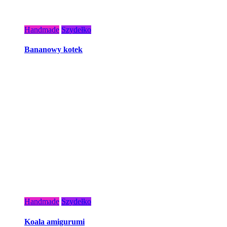
Handmade
Szydełko
Bananowy kotek
Handmade
Szydełko
Koala amigurumi