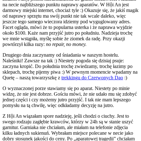
na necie najbliższego punktu naprawy aparatów. W Hội An jest
darmowy miejski internet, chociaż tyle :) Okazuje się, że jakiś magik
od naprawy sprzętu ma swój punkt nie tak wcale daleko, więc
jeszcze tego samego wieczora idziemy pod wyguglowany adres.
Facet ogląda, mówi że to popularna usterka i że naprawa wyjdzie
około $100. Każe nam przyjść jutro po południu. Nadzieja trochę
we mnie wstąpiła, myślę sobie że ziomek da radę. Przy okazji
powtórzył kilka razy:
no repair, no money.
Drugiego dnia zaczynamy od śniadania w naszym hostelu.
Naleśniki! Zawsze na tak :) Niestety pogoda się dzisiaj psuje:
zaczyna kropić. Do południa trochę zwiedzamy, trochę łazimy po
sklepach, trochę pijemy piwa :) W pewnym momencie wpadamy na
Quetę – naszą towarzyszkę z
trekkingu do Czerwonych Dao
:)
O wyznaczonej porze stawiamy się po aparat. Niestety po minie
widzę, że nie jest dobrze. Gościu mówi, że nie udało mu się zdobyć
jednej części i czy możemy jutro przyjść. I tak nie mam lepszego
pomysłu na tą chwilę, więc odkładamy decyzję na jutro.
Z Hội An wiązałam spore nadzieję, jeśli chodzi o ciuchy. Jest to
swego rodzaju zagłębie krawców, którzy w 24h są w stanie uszyć
garnitur. Garniaka nie chciałam, ale miałam na telefonie zdjęcia
kilku ładnych sukienuń. Wybrałam miejsce polecane w necie jako
dobry stosunek jakości do ceny. Po „aparatowej tragedii” chciałam