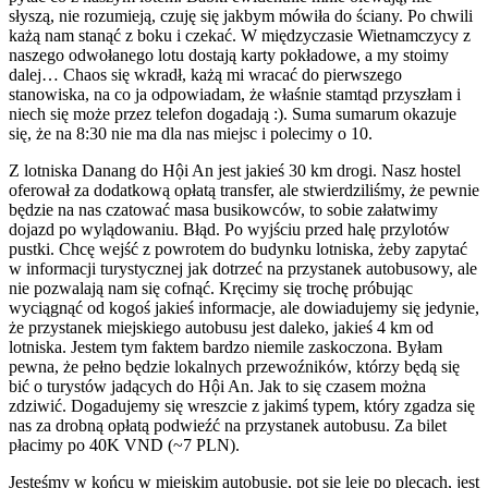
słyszą, nie rozumieją, czuję się jakbym mówiła do ściany. Po chwili
każą nam stanąć z boku i czekać. W międzyczasie Wietnamczycy z
naszego odwołanego lotu dostają karty pokładowe, a my stoimy
dalej… Chaos się wkradł, każą mi wracać do pierwszego
stanowiska, na co ja odpowiadam, że właśnie stamtąd przyszłam i
niech się może przez telefon dogadają :). Suma sumarum okazuje
się, że na 8:30 nie ma dla nas miejsc i polecimy o 10.
Z lotniska Danang do Hội An jest jakieś 30 km drogi. Nasz hostel
oferował za dodatkową opłatą transfer, ale stwierdziliśmy, że pewnie
będzie na nas czatować masa busikowców, to sobie załatwimy
dojazd po wylądowaniu. Błąd. Po wyjściu przed halę przylotów
pustki. Chcę wejść z powrotem do budynku lotniska, żeby zapytać
w informacji turystycznej jak dotrzeć na przystanek autobusowy, ale
nie pozwalają nam się cofnąć. Kręcimy się trochę próbując
wyciągnąć od kogoś jakieś informacje, ale dowiadujemy się jedynie,
że przystanek miejskiego autobusu jest daleko, jakieś 4 km od
lotniska. Jestem tym faktem bardzo niemile zaskoczona. Byłam
pewna, że pełno będzie lokalnych przewoźników, którzy będą się
bić o turystów jadących do Hội An. Jak to się czasem można
zdziwić. Dogadujemy się wreszcie z jakimś typem, który zgadza się
nas za drobną opłatą podwieźć na przystanek autobusu. Za bilet
płacimy po 40K VND (~7 PLN).
Jesteśmy w końcu w miejskim autobusie, pot się leje po plecach, jest