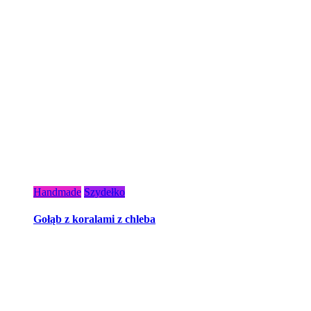
Handmade
Szydełko
Gołąb z koralami z chleba