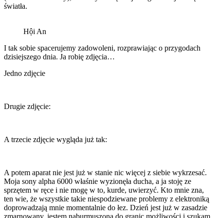
światła.
Hội An
I tak sobie spacerujemy zadowoleni, rozprawiając o przygodach
dzisiejszego dnia. Ja robię zdjęcia…
Jedno zdjęcie
Drugie zdjęcie:
A trzecie zdjęcie wygląda już tak:
A potem aparat nie jest już w stanie nic więcej z siebie wykrzesać.
Moja sony alpha 6000 właśnie wyzionęła ducha, a ja stoję ze
sprzętem w ręce i nie mogę w to, kurde, uwierzyć. Kto mnie zna,
ten wie, że wszystkie takie niespodziewane problemy z elektroniką
doprowadzają mnie momentalnie do łez. Dzień jest już w zasadzie
zmarnowany, jestem naburmuszona do granic możliwości i szukam