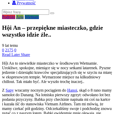
Prywatność
Podróże
Azja
Wietnam
Hội An – przepiękne miasteczko, gdzie
wszystko idzie źle..
9 lat temu
0
2175
0
Read Later
Share
Hội An to niewielkie miasteczko w środkowym Wietnamie.
Urokliwe, spokojne, mieniące się w nocy setkami latarenek. Pyszne
jedzenie i dziesiątki krawców specjalizujących się w szyciu na miarę
w ekspresowym tempie. Wymarzone miejsce na kilkudniowy
chillout. Tak miało być. Ale wyszło trochę inaczej..
Z
Sapy
wracamy nocnym pociągiem do
Hanoi
, skąd o 8 rano mamy
samolot do Danang. Na lotnisku pierwszy zgrzyt: odwołano lot bez
podania przyczyny. Babka przy checkinie napisała mi coś na kartce
i kazała iść do stanowiska Vietnam Airlines. Tam mi mówią, że
mamy czekać pół godziny. Odczekaliśmy swoje i podchodzę znowu
pytać co z naszym lotem. Babki ewidentnie mnie olewają, nie