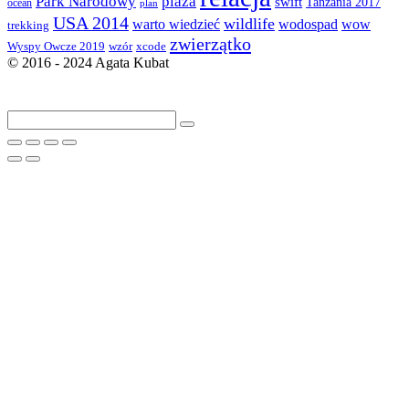
Park Narodowy
plaża
swift
Tanzania 2017
ocean
plan
USA 2014
wildlife
warto wiedzieć
wodospad
wow
trekking
zwierzątko
Wyspy Owcze 2019
wzór
xcode
© 2016 - 2024 Agata Kubat