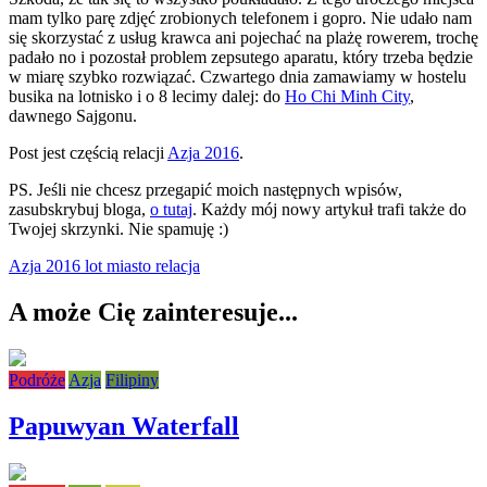
mam tylko parę zdjęć zrobionych telefonem i gopro. Nie udało nam
się skorzystać z usług krawca ani pojechać na plażę rowerem, trochę
padało no i pozostał problem zepsutego aparatu, który trzeba będzie
w miarę szybko rozwiązać. Czwartego dnia zamawiamy w hostelu
busika na lotnisko i o 8 lecimy dalej: do
Ho Chi Minh City
,
dawnego Sajgonu.
Post jest częścią relacji
Azja 2016
.
PS. Jeśli nie chcesz przegapić moich następnych wpisów,
zasubskrybuj bloga,
o tutaj
. Każdy mój nowy artykuł trafi także do
Twojej skrzynki. Nie spamuję :)
Azja 2016
lot
miasto
relacja
A może Cię zainteresuje...
Podróże
Azja
Filipiny
Papuwyan Waterfall