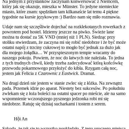
Na jednym z przystanków zaczynam konwersować z Niemcem,
który jak się okazuje, mieszka w Münster. To jedyne niemieckie
miasto, które znam: spędziłam tam kilkanaście lat temu 4 piękne
tygodnie na kursie językowym :) Bardzo nam się miło rozmawia.
Udaje nam się szczęśliwie dojechać na rozklekotanych rowerkach z
powrotem pod hostel. Idziemy jeszcze na piwko. Świeże lane
można tu dostać za 5K VND (mniej niż 1 PLN). Siedząc przy
stoliku stwierdzam, że zaczyna mi się robić niedobrze i że być może
ostatni napój z trzciny cukrowej to mogło być jednak za dużo jak
dla mojego żołądka… W przyspieszonym tempie wracamy do
naszego pokoju. Powiem, że noc do łatwych nie należała. To jedna
z tych trudnych chwil, kiedy trzeba zadecydować którą końcówkę
przewodu pokarmowego przyłożyć do kibla. Rzygam całą noc,
jestem jak Felicia z
Czarownic z Eastwick
. Dramat.
Na drugi dzień nie jestem w stanie zwlec się z łóżka. Na zewnątrz
pada. Przemek idzie po aparat. Niestety bez sukcesów. Po południu
zwlekam się z łoża boleści na ostatni spacer po mieście, ale na samo
wspomnienie wczorajszego pysznego jedzonka robi mi się
niedobrze. Ratuję się dzisiaj sucharkami i tostem z serem.
Hội An
Szkoda, że tak się to wszystko poukładało. Z tego uroczego miejsca