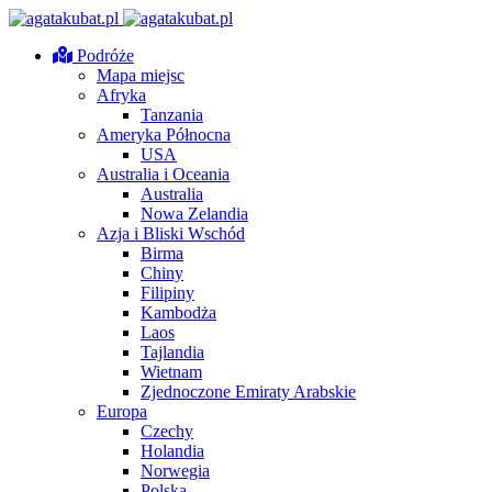
Podróże
Mapa miejsc
Afryka
Tanzania
Ameryka Północna
USA
Australia i Oceania
Australia
Nowa Zelandia
Azja i Bliski Wschód
Birma
Chiny
Filipiny
Kambodża
Laos
Tajlandia
Wietnam
Zjednoczone Emiraty Arabskie
Europa
Czechy
Holandia
Norwegia
Polska