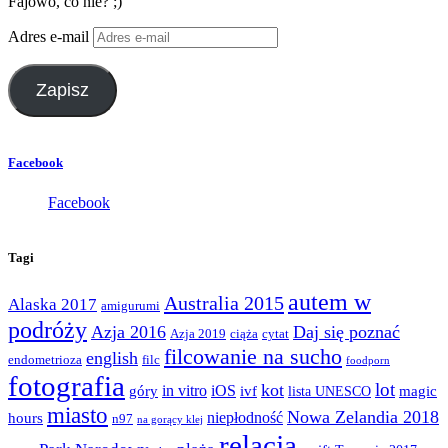
Fajowo, co nie? ;)
Adres e-mail
Zapisz
Facebook
Facebook
Tagi
autem w
Australia 2015
Alaska 2017
amigurumi
podróży
Azja 2016
Daj się poznać
Azja 2019
ciąża
cytat
filcowanie na sucho
english
endometrioza
filc
foodporn
fotografia
lot
kot
góry
in vitro
iOS
magic
ivf
lista UNESCO
miasto
Nowa Zelandia 2018
hours
niepłodność
n97
na gorący klej
relacja