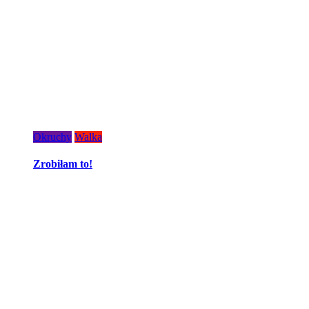
Okruchy
Walka
Zrobiłam to!