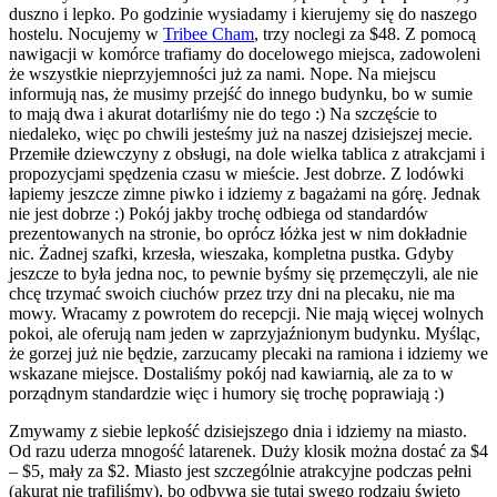
duszno i lepko. Po godzinie wysiadamy i kierujemy się do naszego
hostelu. Nocujemy w
Tribee Cham
, trzy noclegi za $48. Z pomocą
nawigacji w komórce trafiamy do docelowego miejsca, zadowoleni
że wszystkie nieprzyjemności już za nami. Nope. Na miejscu
informują nas, że musimy przejść do innego budynku, bo w sumie
to mają dwa i akurat dotarliśmy nie do tego :) Na szczęście to
niedaleko, więc po chwili jesteśmy już na naszej dzisiejszej mecie.
Przemiłe dziewczyny z obsługi, na dole wielka tablica z atrakcjami i
propozycjami spędzenia czasu w mieście. Jest dobrze. Z lodówki
łapiemy jeszcze zimne piwko i idziemy z bagażami na górę. Jednak
nie jest dobrze :) Pokój jakby trochę odbiega od standardów
prezentowanych na stronie, bo oprócz łóżka jest w nim dokładnie
nic. Żadnej szafki, krzesła, wieszaka, kompletna pustka. Gdyby
jeszcze to była jedna noc, to pewnie byśmy się przemęczyli, ale nie
chcę trzymać swoich ciuchów przez trzy dni na plecaku, nie ma
mowy. Wracamy z powrotem do recepcji. Nie mają więcej wolnych
pokoi, ale oferują nam jeden w zaprzyjaźnionym budynku. Myśląc,
że gorzej już nie będzie, zarzucamy plecaki na ramiona i idziemy we
wskazane miejsce. Dostaliśmy pokój nad kawiarnią, ale za to w
porządnym standardzie więc i humory się trochę poprawiają :)
Zmywamy z siebie lepkość dzisiejszego dnia i idziemy na miasto.
Od razu uderza mnogość latarenek. Duży klosik można dostać za $4
– $5, mały za $2. Miasto jest szczególnie atrakcyjne podczas pełni
(akurat nie trafiliśmy), bo odbywa się tutaj swego rodzaju święto