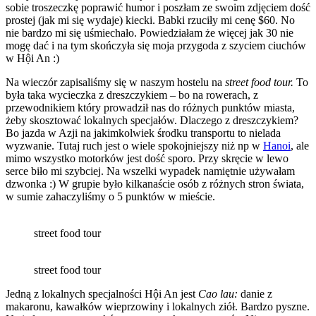
sobie troszeczkę poprawić humor i poszłam ze swoim zdjęciem dość
prostej (jak mi się wydaje) kiecki. Babki rzuciły mi cenę $60. No
nie bardzo mi się uśmiechało. Powiedziałam że więcej jak 30 nie
mogę dać i na tym skończyła się moja przygoda z szyciem ciuchów
w Hội An :)
Na wieczór zapisaliśmy się w naszym hostelu na
street food tour.
To
była taka wycieczka z dreszczykiem – bo na rowerach, z
przewodnikiem który prowadził nas do różnych punktów miasta,
żeby skosztować lokalnych specjałów. Dlaczego z dreszczykiem?
Bo jazda w Azji na jakimkolwiek środku transportu to nielada
wyzwanie. Tutaj ruch jest o wiele spokojniejszy niż np w
Hanoi
, ale
mimo wszystko motorków jest dość sporo. Przy skręcie w lewo
serce biło mi szybciej. Na wszelki wypadek namiętnie używałam
dzwonka :) W grupie było kilkanaście osób z różnych stron świata,
w sumie zahaczyliśmy o 5 punktów w mieście.
street food tour
street food tour
Jedną z lokalnych specjalności Hội An jest
Cao lau:
danie z
makaronu, kawałków wieprzowiny i lokalnych ziół. Bardzo pyszne.