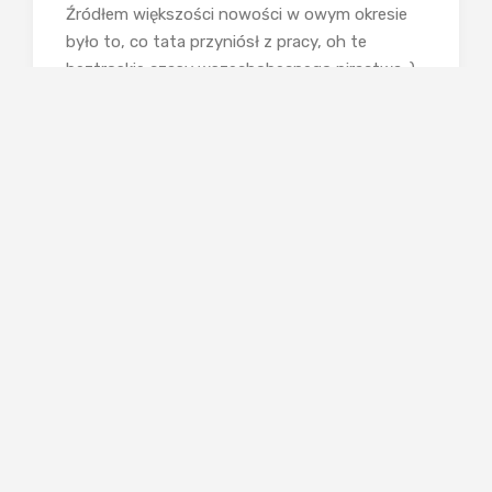
Źródłem większości nowości w owym okresie
było to, co tata przyniósł z pracy, oh te
beztroskie czasy wszechobecnego piractwa :).
Rozpracowywałam
Prince of Persia
,
Larry’ego
,
Sokoban
,
Blocks,
a w późniejszym okresie
także
The Neverhood
i
Age of
Empires.
Ekscytacja zawsze była ogromna,
radość z odkrycia nowego kroku prowadzącego
do rozwiązania zagadki niebotyczna :) A to
wszystko w dobie bez internetu i z jednym
małym kieszonkowym słowniczkiem do
angielskiego, z którego to pomocą pracowicie
sobie tłumaczyłam wszystkie wypowiedzi
bohaterów.
Day of The Tentacle
to przepiękna
przygodówka, w której na zmianę wcielamy się
w trzy postacie. Celem jest uratowania świata,