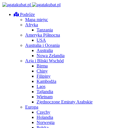
Podróże
Mapa miejsc
Afryka
Tanzania
Ameryka Północna
USA
Australia i Oceania
Australia
Nowa Zelandia
Azja i Bliski Wschód
Birma
Chiny
Filipiny
Kambodża
Laos
Tajlandia
Wietnam
Zjednoczone Emiraty Arabskie
Europa
Czechy
Holandia
Norwegia
Polska