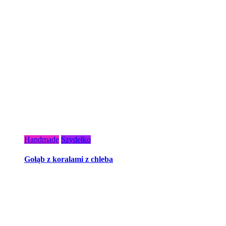
Handmade
Szydełko
Gołąb z koralami z chleba