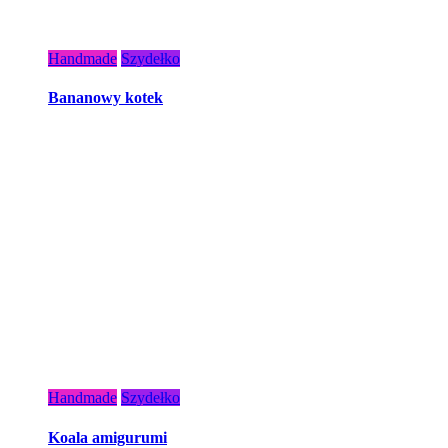
Handmade
Szydełko
Bananowy kotek
Handmade
Szydełko
Koala amigurumi