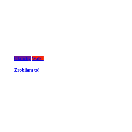
Okruchy
Walka
Zrobiłam to!