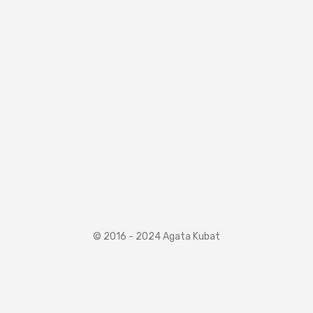
Okruchy
Walka
Zrobiłam to!
Napisałam książkę :)
poniedziałek,
25 listopada 2024
© 2016 - 2024 Agata Kubat