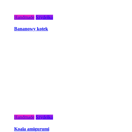
Handmade
Szydełko
Bananowy kotek
Handmade
Szydełko
Koala amigurumi