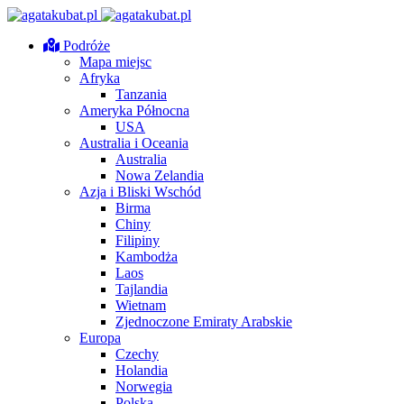
Podróże
Mapa miejsc
Afryka
Tanzania
Ameryka Północna
USA
Australia i Oceania
Australia
Nowa Zelandia
Azja i Bliski Wschód
Birma
Chiny
Filipiny
Kambodża
Laos
Tajlandia
Wietnam
Zjednoczone Emiraty Arabskie
Europa
Czechy
Holandia
Norwegia
Polska