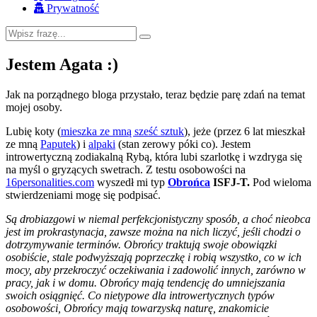
Prywatność
Jestem Agata :)
Jak na porządnego bloga przystało, teraz będzie parę zdań na temat
mojej osoby.
Lubię koty (
mieszka ze mną sześć sztuk
), jeże (przez 6 lat mieszkał
ze mną
Paputek
) i
alpaki
(stan zerowy póki co). Jestem
introwertyczną zodiakalną Rybą, która lubi szarlotkę i wzdryga się
na myśl o gryzących swetrach. Z testu osobowości na
16personalities.com
wyszedł mi typ
Obrońca
ISFJ-T.
Pod wieloma
stwierdzeniami mogę się podpisać.
Są drobiazgowi w niemal perfekcjonistyczny sposób, a choć nieobca
jest im prokrastynacja, zawsze można na nich liczyć, jeśli chodzi o
dotrzymywanie terminów. Obrońcy traktują swoje obowiązki
osobiście, stale podwyższają poprzeczkę i robią wszystko, co w ich
mocy, aby przekroczyć oczekiwania i zadowolić innych, zarówno w
pracy, jak i w domu. Obrońcy mają tendencję do umniejszania
swoich osiągnięć. Co nietypowe dla introwertycznych typów
osobowości, Obrońcy mają towarzyską naturę, znakomicie