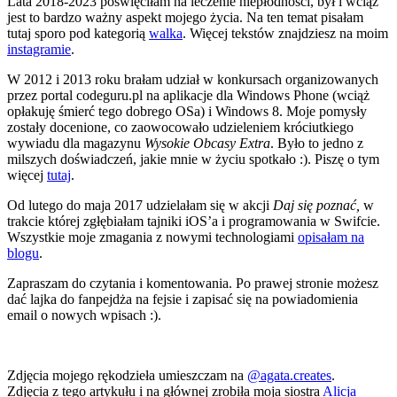
Lata 2018-2023 poświęciłam na leczenie niepłodności, był i wciąż
jest to bardzo ważny aspekt mojego życia. Na ten temat pisałam
tutaj sporo pod kategorią
walka
. Więcej tekstów znajdziesz na moim
instagramie
.
W 2012 i 2013 roku brałam udział w konkursach organizowanych
przez portal codeguru.pl na aplikacje dla Windows Phone (wciąż
opłakuję śmierć tego dobrego OSa) i Windows 8. Moje pomysły
zostały docenione, co zaowocowało udzieleniem króciutkiego
wywiadu dla magazynu
Wysokie Obcasy Extra
. Było to jedno z
milszych doświadczeń, jakie mnie w życiu spotkało :). Piszę o tym
więcej
tutaj
.
Od lutego do maja 2017 udzielałam się w akcji
Daj się poznać,
w
trakcie której zgłębiałam tajniki iOS’a i programowania w Swifcie.
Wszystkie moje zmagania z nowymi technologiami
opisałam na
blogu
.
Zapraszam do czytania i komentowania. Po prawej stronie możesz
dać lajka do fanpejdża na fejsie i zapisać się na powiadomienia
email o nowych wpisach :).
Zdjęcia mojego rękodzieła umieszczam na
@agata.creates
.
Zdjęcia z tego artykułu i na głównej zrobiła moja siostra
Alicja