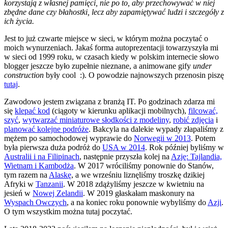
korzystają z własnej pamięci, nie po to, aby przechowywać w niej
zbędne dane czy błahostki, lecz aby zapamiętywać ludzi i szczegóły z
ich życia.
Jest to już czwarte miejsce w sieci, w którym można poczytać o
moich wynurzeniach. Jakaś forma autoprezentacji towarzyszyła mi
w sieci od 1999 roku, w czasach kiedy w polskim internecie słowo
blogger jeszcze było zupełnie nieznane, a animowane gify
under
construction
były cool :). O powodzie najnowszych przenosin piszę
tutaj
.
Zawodowo jestem związana z branżą IT. Po godzinach zdarza mi
się
klepać kod
(ciągoty w kierunku aplikacji mobilnych),
filcować,
szyć
,
wytwarzać miniaturowe słodkości z modeliny
,
robić zdjęcia
i
planować kolejne podróże
. Bakcyla na dalekie wypady złapaliśmy z
mężem po samochodowej wyprawie do
Norwegii w 2013
. Potem
była pierwsza duża podróż do
USA w 2014
. Rok później byliśmy w
Australii i na Filipinach
, następnie przyszła kolej na
Azję: Tajlandia,
Wietnam i Kambodża
. W 2017 wróciliśmy ponownie do Stanów,
tym razem na
Alaskę
, a we wrześniu liznęliśmy troszkę dzikiej
Afryki w
Tanzanii
. W 2018 zdążyliśmy jeszcze w kwietniu na
jesień w
Nowej Zelandii
. W 2019 głaskałam maskonury na
Wyspach Owczych
, a na koniec roku ponownie wybyliśmy do
Azji
.
O tym wszystkim można tutaj poczytać.