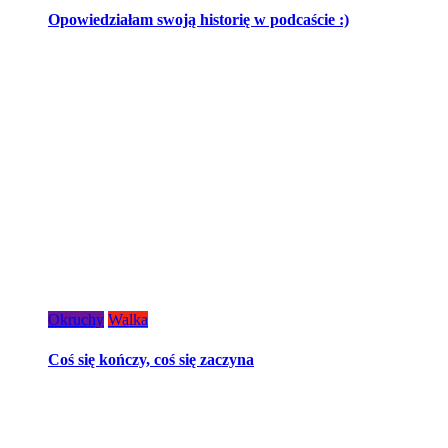
Opowiedziałam swoją historię w podcaście :)
Okruchy
Walka
Coś się kończy, coś się zaczyna