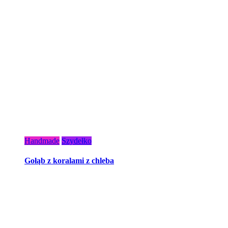
Handmade
Szydełko
Gołąb z koralami z chleba